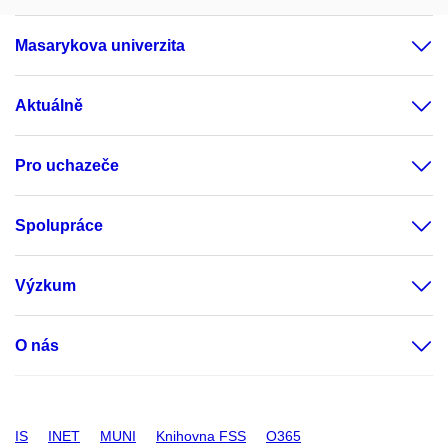
Masarykova univerzita
Aktuálně
Pro uchazeče
Spolupráce
Výzkum
O nás
IS
INET
MUNI
Knihovna FSS
O365