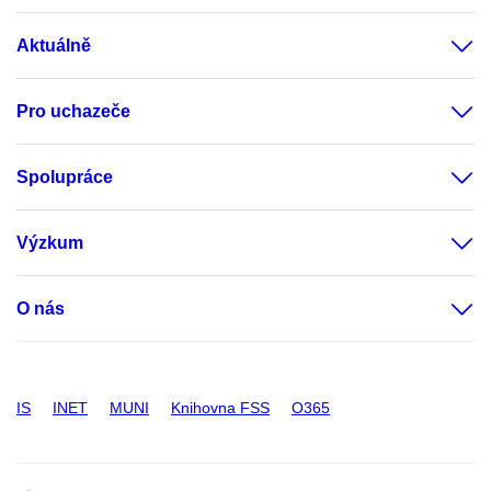
Aktuálně
Pro uchazeče
Spolupráce
Výzkum
O nás
IS
INET
MUNI
Knihovna FSS
O365