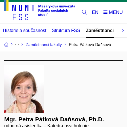
EN
Historie a současnost
Struktura FSS
Zaměstnanci
Abs
Zaměstnanci fakulty
Petra Pátková Daňsová
Mgr. Petra Pátková Daňsová, Ph.D.
odborná asistentka – Katedra psychologie