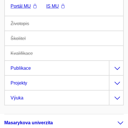
Portál MU
IS MU
Životopis
Školitel
Kvalifikace
Publikace
Projekty
Výuka
Masarykova univerzita