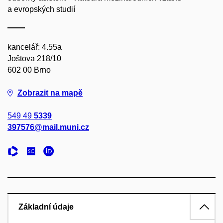
a evropských studií
kancelář: 4.55a
Joštova 218/10
602 00 Brno
Zobrazit na mapě
549 49
5339
397576@mail.muni.cz
Základní údaje