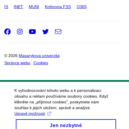
IS
INET
MUNI
Knihovna FSS
O365
Facebook
Instagram
Youtube
Twitter
e-
Email
mail
© 2026
Masarykova univerzita
Správce webu
Cookies
K vyhodnocování tohoto webu a k personalizaci
obsahu a reklam používáme soubory cookies. Když
klikněte na „přijmout cookies", poskytnete nám
souhlas k jejich uložení, správě a analýze.
Upravit možnosti
Jen nezbytné