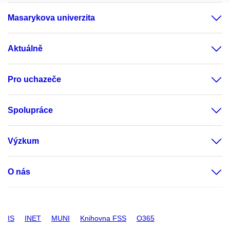
Masarykova univerzita
Aktuálně
Pro uchazeče
Spolupráce
Výzkum
O nás
IS
INET
MUNI
Knihovna FSS
O365