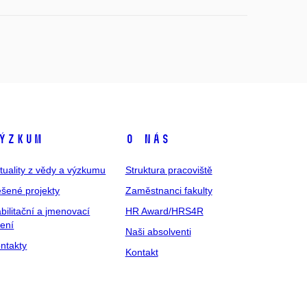
ýzkum
O nás
tuality z vědy a výzkumu
Struktura pracoviště
šené projekty
Zaměstnanci fakulty
bilitační a jmenovací
HR Award/HRS4R
zení
Naši absolventi
ntakty
Kontakt