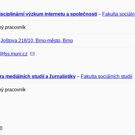
isciplinární výzkum internetu a společnosti
–
Fakulta sociáln
ný pracovník
–
Joštova 218/10, Brno-město, Brno
@fss.muni.cz
a mediálních studií a žurnalistiky
–
Fakulta sociálních studií
ný pracovník
0