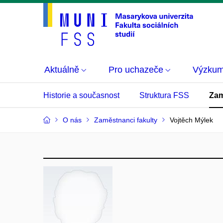
Aktuálně
Pro uchazeče
Výzku
Historie a současnost
Struktura FSS
Zam
O nás
Zaměstnanci fakulty
Vojtěch Mýlek