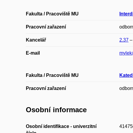
Fakulta / Pracoviště MU
Interd
Pracovní zařazení
odbor
Kancelář
2.37
E-mail
mylek
Fakulta / Pracoviště MU
Katedr
Pracovní zařazení
odbor
Osobní informace
Osobní identifikace - univerzitní
41475