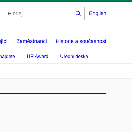
English
Hledej
...
jící
Zaměstnanci
Historie a současnost
najdete
HR Award
Úřední deska