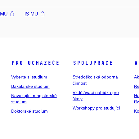
l MU
IS MU
Pro uchazeče
Spolupráce
V
Vyberte si studium
Středoškolská odborná
Ak
činnost
Bakalářské studium
Ře
Vzdělávací nabídka pro
Navazující magisterské
Ha
školy
studium
ří
Workshopy pro studující
Doktorské studium
Ko