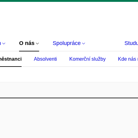
m
O nás
Spolupráce
Studu
ěstnanci
Absolventi
Komerční služby
Kde nás 