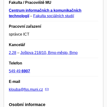
Fakulta / Pracoviště MU
Centrum informačních a komunikačních
technologií
–
Fakulta sociálních studií
Pracovní zařazení
správce ICT
Kancelář
2.28
–
Joštova 218/10, Brno-město, Brno
Telefon
549 49
6907
E-mail
klouba@fss.muni.cz
Osobní informace