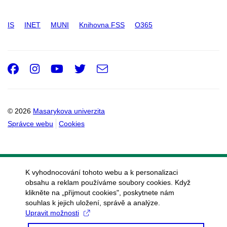
IS
INET
MUNI
Knihovna FSS
O365
Facebook
Instagram
Youtube
Twitter
e-
Email
mail
© 2026
Masarykova univerzita
Správce webu
Cookies
K vyhodnocování tohoto webu a k personalizaci
obsahu a reklam používáme soubory cookies. Když
klikněte na „přijmout cookies", poskytnete nám
souhlas k jejich uložení, správě a analýze.
Upravit možnosti