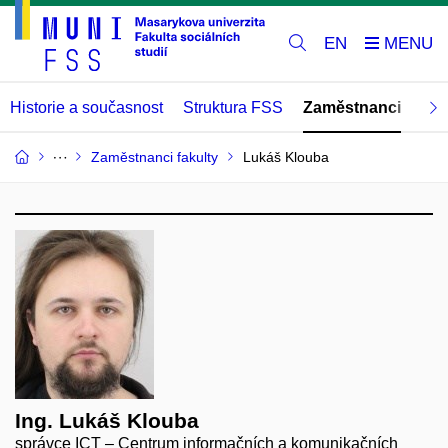
EN
Historie a současnost
Struktura FSS
Zaměstnanci
Abs
Zaměstnanci fakulty
Lukáš Klouba
Ing. Lukáš Klouba
správce ICT – Centrum informačních a komunikačních