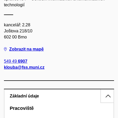
technologií
kancelář: 2.28
Joštova 218/10
602 00 Brno
Zobrazit na mapě
549 49
6907
klouba@fss.muni.cz
Základní údaje
Pracoviště