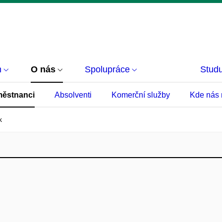
m
O nás
Spolupráce
Studu
ěstnanci
Absolventi
Komerční služby
Kde nás 
k