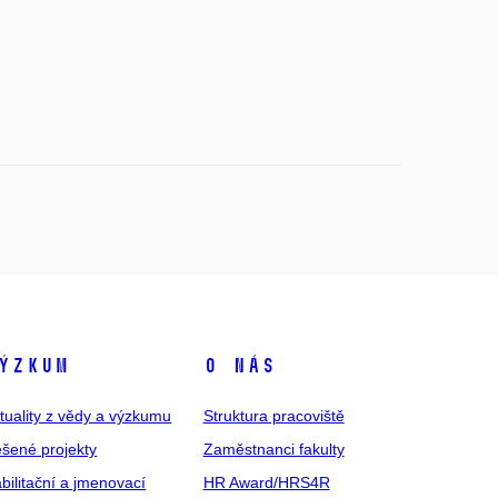
ýzkum
O nás
tuality z vědy a výzkumu
Struktura pracoviště
šené projekty
Zaměstnanci fakulty
bilitační a jmenovací
HR Award/HRS4R