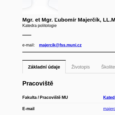
Mgr. et Mgr. Ľubomír Majerčík, LL.M
Katedra politologie
e‑mail:
majercik@fss.muni.cz
Základní údaje
Životopis
Školite
Pracoviště
Fakulta / Pracoviště MU
Katedr
E-mail
majer