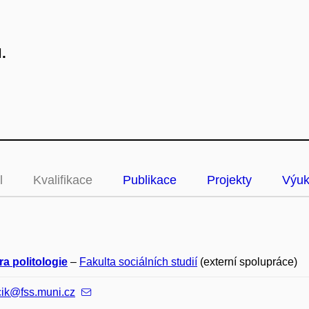
.
l
Kvalifikace
Publikace
Projekty
Výu
a politologie
–
Fakulta sociálních studií
(externí spolupráce)
cik@fss.muni.cz