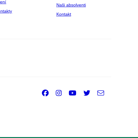
zení
Naši absolventi
ntakty
Kontakt
Facebook
Instagram
Youtube
Twitter
e-
Email
mail