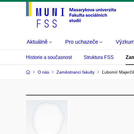
Aktuálně
Pro uchazeče
Výzku
Historie a současnost
Struktura FSS
Zam
O nás
Zaměstnanci fakulty
Ľubomír Majerčí