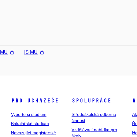
l MU
IS MU
Pro uchazeče
Spolupráce
V
Vyberte si studium
Středoškolská odborná
Ak
činnost
Bakalářské studium
Ře
Vzdělávací nabídka pro
Navazující magisterské
Ha
školy