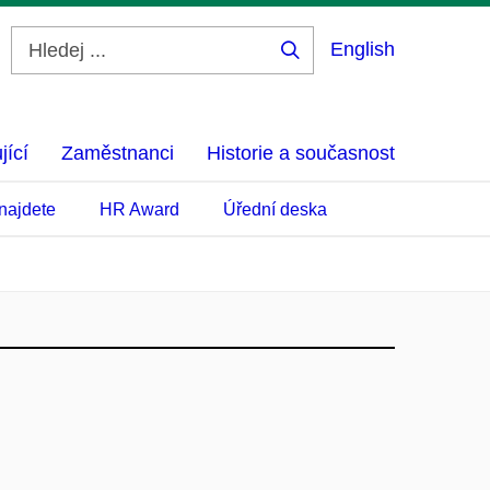
English
Hledej
...
jící
Zaměstnanci
Historie a současnost
najdete
HR Award
Úřední deska