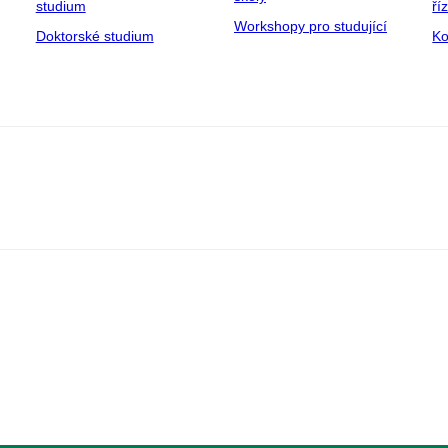
studium
ří
Workshopy pro studující
Doktorské studium
Ko