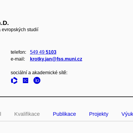
.D.
 evropských studií
telefon:
549 49
5103
e‑mail:
krotky.jan@fss.muni.cz
sociální a akademické sítě:
l
Kvalifikace
Publikace
Projekty
Výu