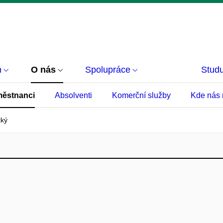
m
O nás
Spolupráce
Studu
ěstnanci
Absolventi
Komerční služby
Kde nás 
tký