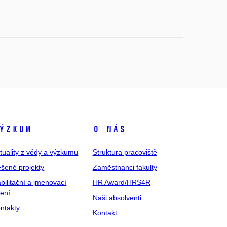
ýzkum
O nás
tuality z vědy a výzkumu
Struktura pracoviště
šené projekty
Zaměstnanci fakulty
bilitační a jmenovací
HR Award/HRS4R
zení
Naši absolventi
ntakty
Kontakt