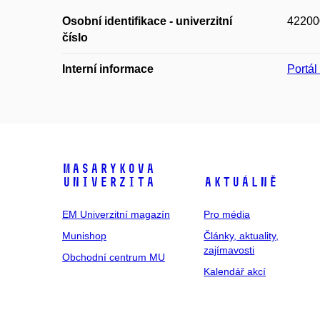
Osobní identifikace - univerzitní
42200
číslo
Interní informace
Portá
Masarykova
univerzita
Aktuálně
EM Univerzitní magazín
Pro média
Munishop
Články, aktuality,
zajímavosti
Obchodní centrum MU
Kalendář akcí