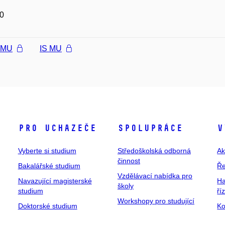
0
l MU
IS MU
Pro uchazeče
Spolupráce
V
Vyberte si studium
Středoškolská odborná
Ak
činnost
Bakalářské studium
Ře
Vzdělávací nabídka pro
Navazující magisterské
Ha
školy
studium
ří
Workshopy pro studující
Doktorské studium
Ko