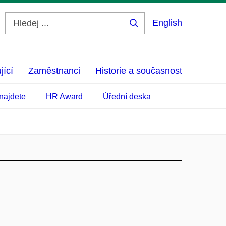
English
Hledej
...
jící
Zaměstnanci
Historie a současnost
najdete
HR Award
Úřední deska