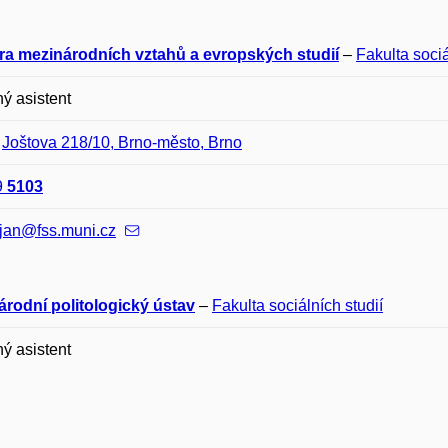
ra mezinárodních vztahů a evropských studií
–
Fakulta sociá
ý asistent
–
Joštova 218/10, Brno-město, Brno
9
5103
.jan@fss.muni.cz
árodní politologický ústav
–
Fakulta sociálních studií
ý asistent