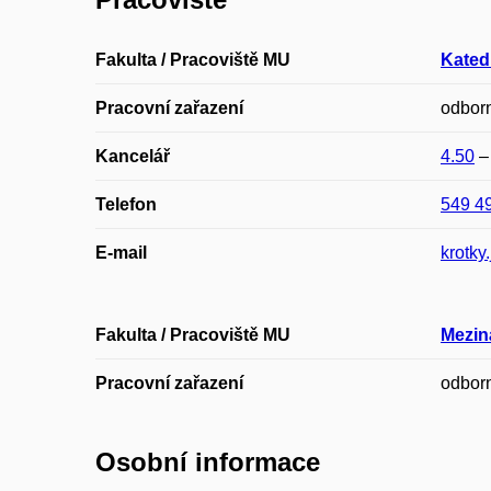
Fakulta / Pracoviště MU
Kated
Pracovní zařazení
odborn
Kancelář
4.50
Telefon
549 4
E-mail
krotky
Fakulta / Pracoviště MU
Mezin
Pracovní zařazení
odborn
Osobní informace