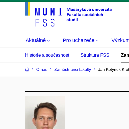
Aktuálně
Pro uchazeče
Výzku
Historie a současnost
Struktura FSS
Zam
O nás
Zaměstnanci fakulty
Jan Kotýnek Kro