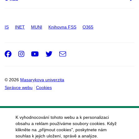
IS
INET
MUNI
Knihovna FSS
O365
Facebook
Instagram
Youtube
Twitter
e-
Email
mail
© 2026
Masarykova univerzita
Správce webu
Cookies
K vyhodnocování tohoto webu a k personalizaci
obsahu a reklam používáme soubory cookies. Když
klikněte na „přijmout cookies", poskytnete nám
souhlas k jejich uložení, správě a analýze.