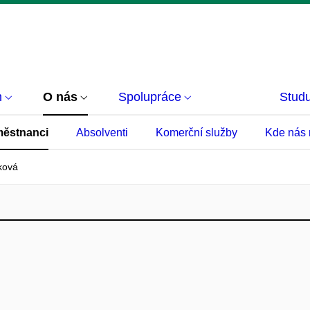
m
O nás
Spolupráce
Studu
ěstnanci
Absolventi
Komerční služby
Kde nás 
ková