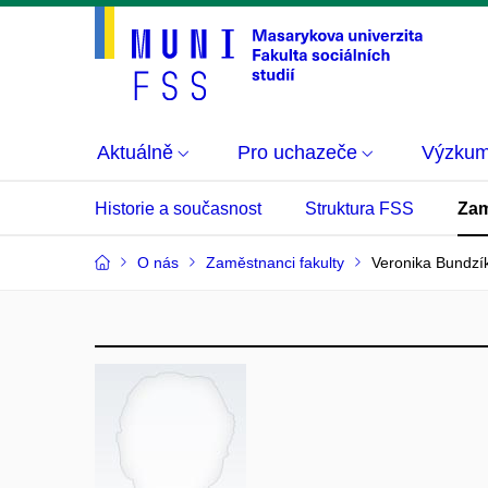
Aktuálně
Pro uchazeče
Výzku
Historie a současnost
Struktura FSS
Zam
O nás
Zaměstnanci fakulty
Veronika Bundzí