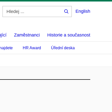
English
Hledej
...
jící
Zaměstnanci
Historie a současnost
najdete
HR Award
Úřední deska