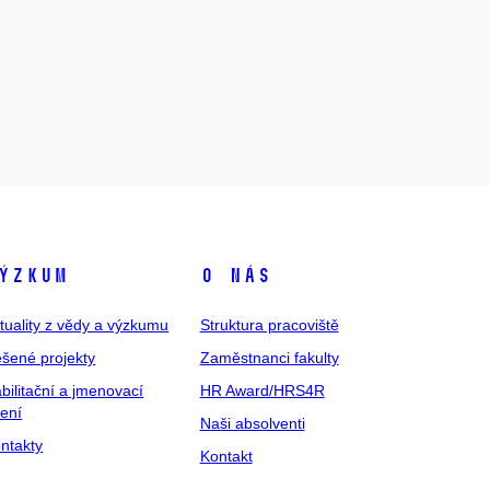
ýzkum
O nás
tuality z vědy a výzkumu
Struktura pracoviště
šené projekty
Zaměstnanci fakulty
bilitační a jmenovací
HR Award/HRS4R
zení
Naši absolventi
ntakty
Kontakt