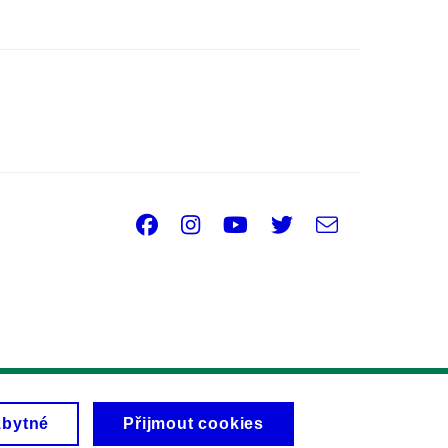
Facebook
Instagram
Youtube
Twitter
e-
Email
mail
zbytné
Přijmout cookies