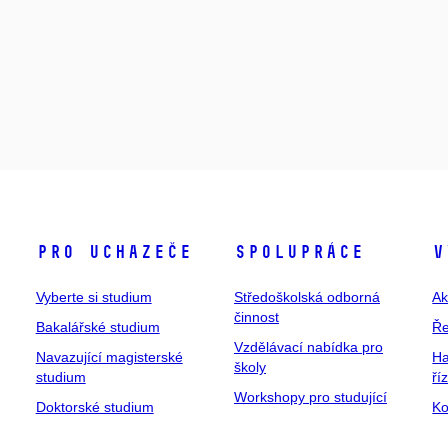
Pro uchazeče
Spolupráce
V
Vyberte si studium
Středoškolská odborná
Ak
činnost
Bakalářské studium
Ře
Vzdělávací nabídka pro
Navazující magisterské
Ha
školy
studium
ří
Workshopy pro studující
Doktorské studium
Ko