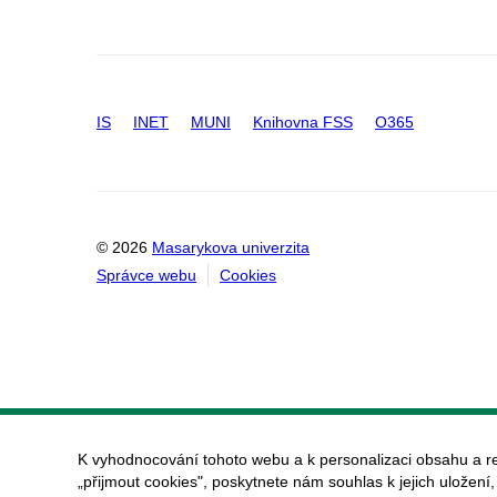
IS
INET
MUNI
Knihovna FSS
O365
© 2026
Masarykova univerzita
Správce webu
Cookies
K vyhodnocování tohoto webu a k personalizaci obsahu a r
„přijmout cookies", poskytnete nám souhlas k jejich uložení