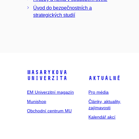
Úvod do bezpečnostních a
strategických studií
Masarykova
univerzita
Aktuálně
EM Univerzitní magazín
Pro média
Munishop
Články, aktuality,
zajímavosti
Obchodní centrum MU
Kalendář akcí