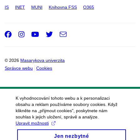
IS
INET
MUNI
Knihovna FSS
O365
Facebook
Instagram
Youtube
Twitter
e-
Email
mail
© 2026
Masarykova univerzita
Správce webu
Cookies
K vyhodnocování tohoto webu a k personalizaci
obsahu a reklam používáme soubory cookies. Když
klikněte na „přijmout cookies", poskytnete nám
souhlas k jejich uložení, správě a analýze.
Upravit možnosti
Jen nezbytné