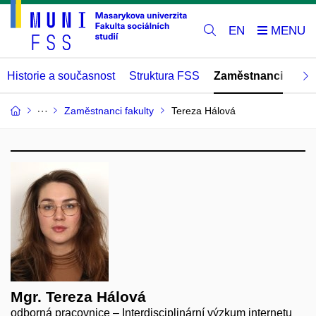
EN
Historie a současnost
Struktura FSS
Zaměstnanci
Abs
Zaměstnanci fakulty
Tereza Hálová
Mgr. Tereza Hálová
odborná pracovnice – Interdisciplinární výzkum internetu