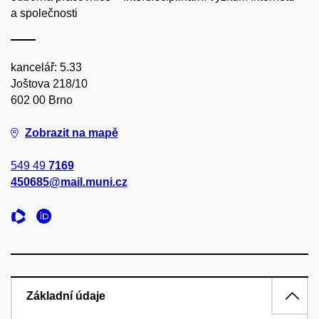
a společnosti
kancelář: 5.33
Joštova 218/10
602 00 Brno
Zobrazit na mapě
549 49
7169
450685@mail.muni.cz
Základní údaje