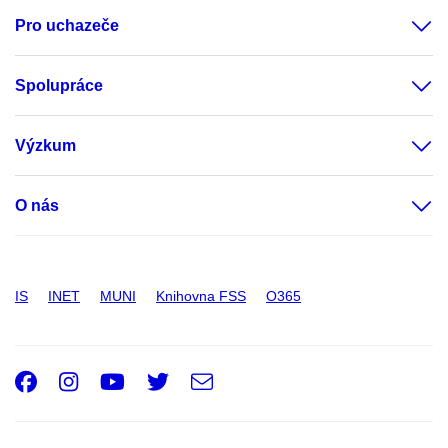
Pro uchazeče
Spolupráce
Výzkum
O nás
IS
INET
MUNI
Knihovna FSS
O365
Facebook
Instagram
Youtube
Twitter
e-
Email
mail