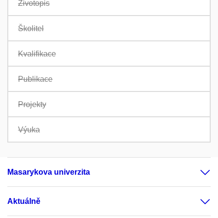
Životopis
Školitel
Kvalifikace
Publikace
Projekty
Výuka
Masarykova univerzita
Aktuálně