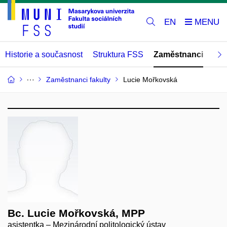
EN
Historie a současnost
Struktura FSS
Zaměstnanci
Abs
Zaměstnanci fakulty
Lucie Mořkovská
Bc. Lucie Mořkovská, MPP
asistentka – Mezinárodní politologický ústav