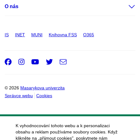
O nás
IS
INET
MUNI
Knihovna FSS
O365
Facebook
Instagram
Youtube
Twitter
e-
Email
mail
© 2026
Masarykova univerzita
Správce webu
Cookies
K vyhodnocování tohoto webu a k personalizaci
obsahu a reklam používáme soubory cookies. Když
klikněte na „přijmout cookies", poskytnete nám