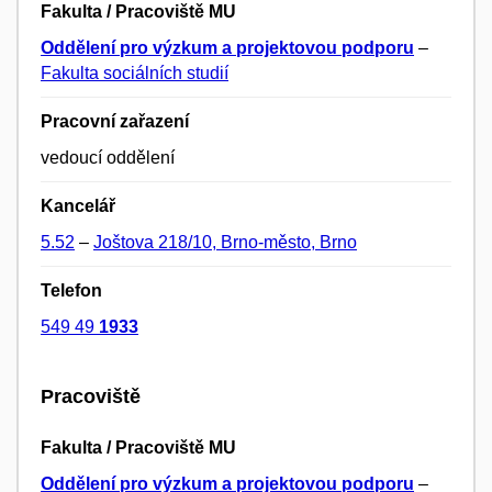
Fakulta / Pracoviště MU
Oddělení pro výzkum a projektovou podporu
–
Fakulta sociálních studií
Pracovní zařazení
vedoucí oddělení
Kancelář
5.52
–
Joštova 218/10, Brno-město, Brno
Telefon
549 49
1933
Pracoviště
Fakulta / Pracoviště MU
Oddělení pro výzkum a projektovou podporu
–