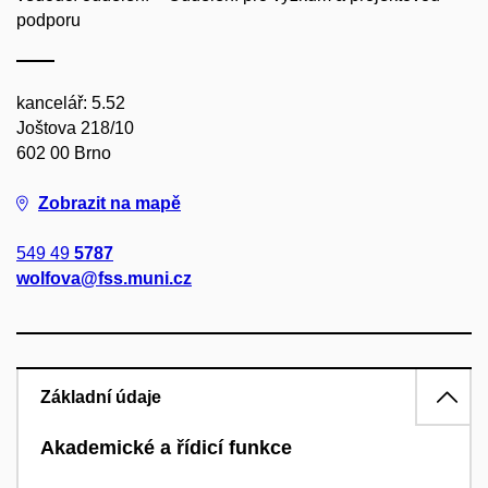
podporu
kancelář: 5.52
Joštova 218/10
602 00 Brno
Zobrazit na mapě
549 49
5787
wolfova@fss.muni.cz
Základní údaje
Akademické a řídicí funkce