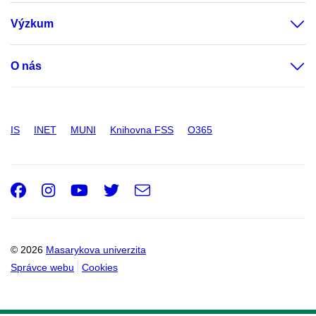
Výzkum
O nás
IS
INET
MUNI
Knihovna FSS
O365
Facebook
Instagram
Youtube
Twitter
e-
Email
mail
© 2026
Masarykova univerzita
Správce webu
Cookies