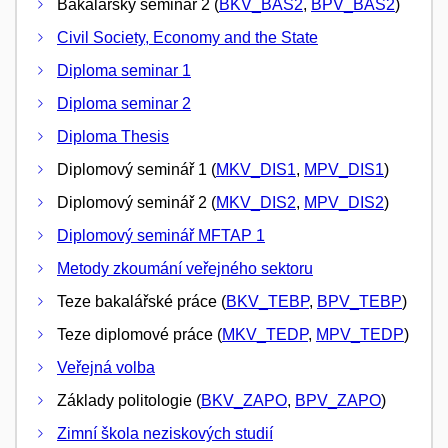
Bakalářský seminář 2 (
BKV_BAS2
,
BPV_BAS2
)
Civil Society, Economy and the State
Diploma seminar 1
Diploma seminar 2
Diploma Thesis
Diplomový seminář 1 (
MKV_DIS1
,
MPV_DIS1
)
Diplomový seminář 2 (
MKV_DIS2
,
MPV_DIS2
)
Diplomový seminář MFTAP 1
Metody zkoumání veřejného sektoru
Teze bakalářské práce (
BKV_TEBP
,
BPV_TEBP
)
Teze diplomové práce (
MKV_TEDP
,
MPV_TEDP
)
Veřejná volba
Základy politologie (
BKV_ZAPO
,
BPV_ZAPO
)
Zimní škola neziskových studií