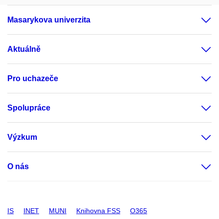
Masarykova univerzita
Aktuálně
Pro uchazeče
Spolupráce
Výzkum
O nás
IS
INET
MUNI
Knihovna FSS
O365