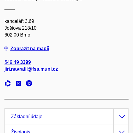
kancelář: 3.69
Joštova 218/10
602 00 Brno
Zobrazit na mapě
549 49
3399
jiri.navratil@fss.muni.cz
Základní údaje
Životopis