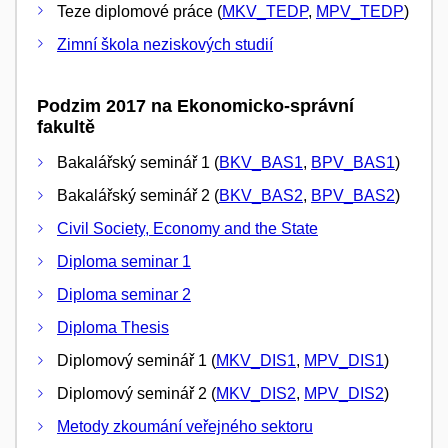
Teze diplomové práce (
MKV_TEDP
,
MPV_TEDP
)
Zimní škola neziskových studií
Podzim 2017 na Ekonomicko-správní
fakultě
Bakalářský seminář 1 (
BKV_BAS1
,
BPV_BAS1
)
Bakalářský seminář 2 (
BKV_BAS2
,
BPV_BAS2
)
Civil Society, Economy and the State
Diploma seminar 1
Diploma seminar 2
Diploma Thesis
Diplomový seminář 1 (
MKV_DIS1
,
MPV_DIS1
)
Diplomový seminář 2 (
MKV_DIS2
,
MPV_DIS2
)
Metody zkoumání veřejného sektoru