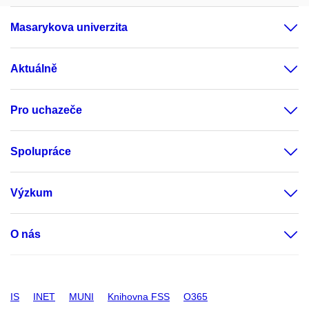
Masarykova univerzita
Aktuálně
Pro uchazeče
Spolupráce
Výzkum
O nás
IS
INET
MUNI
Knihovna FSS
O365