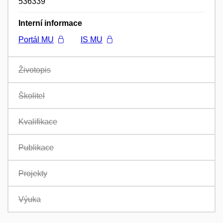
536339
Interní informace
Portál MU
IS MU
Životopis
Školitel
Kvalifikace
Publikace
Projekty
Výuka