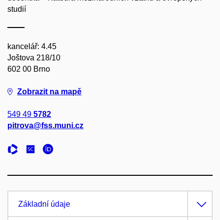
studií
kancelář: 4.45
Joštova 218/10
602 00 Brno
Zobrazit na mapě
549 49
5782
pitrova@fss.muni.cz
Základní údaje