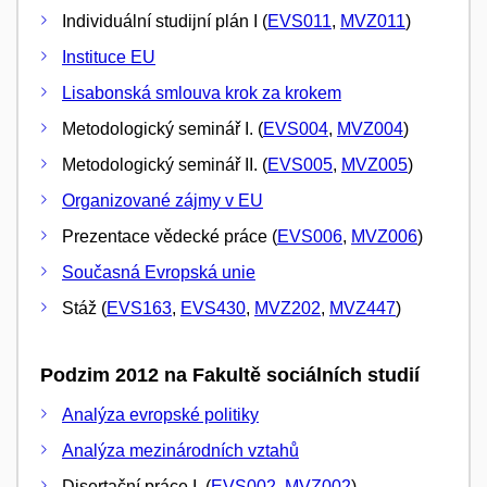
Individuální studijní plán I (
EVS011
,
MVZ011
)
Instituce EU
Lisabonská smlouva krok za krokem
Metodologický seminář I. (
EVS004
,
MVZ004
)
Metodologický seminář II. (
EVS005
,
MVZ005
)
Organizované zájmy v EU
Prezentace vědecké práce (
EVS006
,
MVZ006
)
Současná Evropská unie
Stáž (
EVS163
,
EVS430
,
MVZ202
,
MVZ447
)
Podzim 2012 na Fakultě sociálních studií
Analýza evropské politiky
Analýza mezinárodních vztahů
Disertační práce I. (
EVS002
,
MVZ002
)