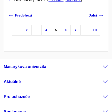
Předchozí
Další
1
2
3
4
5
6
7
…
10
Masarykova univerzita
Aktuálně
Pro uchazeče
Spolupráce