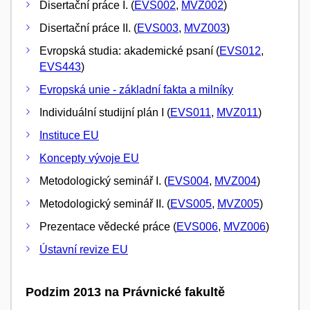
Disertační práce I. (
EVS002
,
MVZ002
)
Disertační práce II. (
EVS003
,
MVZ003
)
Evropská studia: akademické psaní (
EVS012
,
EVS443
)
Evropská unie - základní fakta a milníky
Individuální studijní plán I (
EVS011
,
MVZ011
)
Instituce EU
Koncepty vývoje EU
Metodologický seminář I. (
EVS004
,
MVZ004
)
Metodologický seminář II. (
EVS005
,
MVZ005
)
Prezentace vědecké práce (
EVS006
,
MVZ006
)
Ústavní revize EU
Podzim 2013 na Právnické fakultě