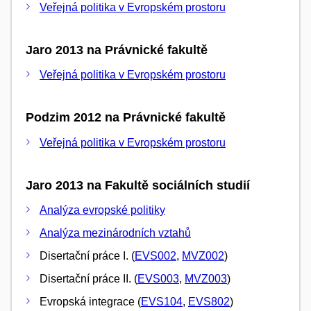
Veřejná politika v Evropském prostoru
Jaro 2013 na Právnické fakultě
Veřejná politika v Evropském prostoru
Podzim 2012 na Právnické fakultě
Veřejná politika v Evropském prostoru
Jaro 2013 na Fakultě sociálních studií
Analýza evropské politiky
Analýza mezinárodních vztahů
Disertační práce I. (
EVS002
,
MVZ002
)
Disertační práce II. (
EVS003
,
MVZ003
)
Evropská integrace (
EVS104
,
EVS802
)