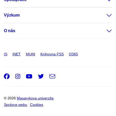
Výzkum
O nás
IS
INET
MUNI
Knihovna FSS
O365
Facebook
Instagram
Youtube
Twitter
e-
Email
mail
© 2026
Masarykova univerzita
Správce webu
Cookies