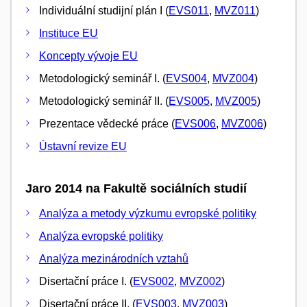
Individuální studijní plán I (
EVS011
,
MVZ011
)
Instituce EU
Koncepty vývoje EU
Metodologický seminář I. (
EVS004
,
MVZ004
)
Metodologický seminář II. (
EVS005
,
MVZ005
)
Prezentace vědecké práce (
EVS006
,
MVZ006
)
Ústavní revize EU
Jaro 2014 na Fakultě sociálních studií
Analýza a metody výzkumu evropské politiky
Analýza evropské politiky
Analýza mezinárodních vztahů
Disertační práce I. (
EVS002
,
MVZ002
)
Disertační práce II. (
EVS003
,
MVZ003
)