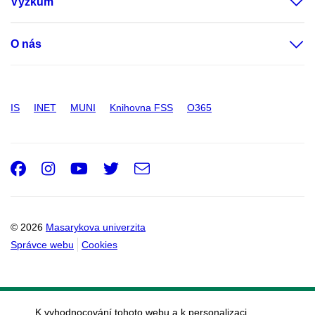
Výzkum
O nás
IS
INET
MUNI
Knihovna FSS
O365
Facebook
Instagram
Youtube
Twitter
e-
Email
mail
© 2026
Masarykova univerzita
Správce webu
Cookies
K vyhodnocování tohoto webu a k personalizaci