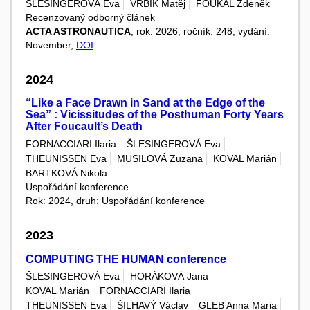
ŠLESINGEROVÁ Eva
VRBÍK Matěj
FOUKAL Zdeněk
Recenzovaný odborný článek
ACTA ASTRONAUTICA
, rok: 2026, ročník: 248, vydání:
November,
DOI
2024
“Like a Face Drawn in Sand at the Edge of the
Sea” : Vicissitudes of the Posthuman Forty Years
After Foucault’s Death
FORNACCIARI Ilaria
ŠLESINGEROVÁ Eva
THEUNISSEN Eva
MUSILOVÁ Zuzana
KOVAL Marián
BARTKOVÁ Nikola
Uspořádání konference
Rok: 2024, druh: Uspořádání konference
2023
COMPUTING THE HUMAN conference
ŠLESINGEROVÁ Eva
HORÁKOVÁ Jana
KOVAL Marián
FORNACCIARI Ilaria
THEUNISSEN Eva
ŠILHAVÝ Václav
GLEB Anna Maria