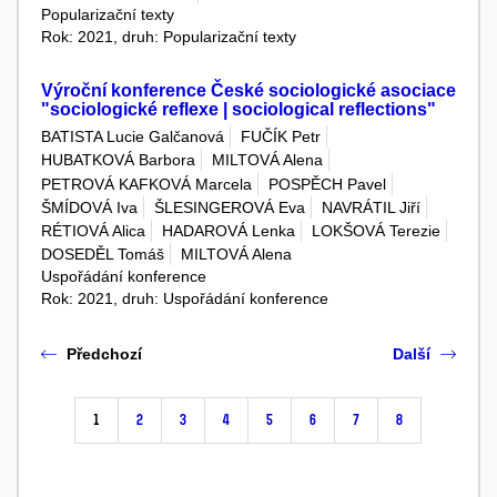
Popularizační texty
Rok: 2021, druh: Popularizační texty
Výroční konference České sociologické asociace
"sociologické reflexe | sociological reflections"
BATISTA Lucie Galčanová
FUČÍK Petr
HUBATKOVÁ Barbora
MILTOVÁ Alena
PETROVÁ KAFKOVÁ Marcela
POSPĚCH Pavel
ŠMÍDOVÁ Iva
ŠLESINGEROVÁ Eva
NAVRÁTIL Jiří
RÉTIOVÁ Alica
HADAROVÁ Lenka
LOKŠOVÁ Terezie
DOSEDĚL Tomáš
MILTOVÁ Alena
Uspořádání konference
Rok: 2021, druh: Uspořádání konference
Předchozí
Další
1
2
3
4
5
6
7
8