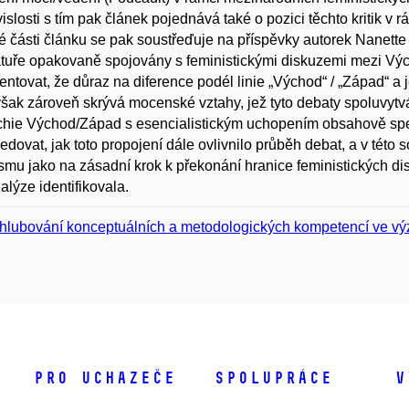
islosti s tím pak článek pojednává také o pozici těchto kritik v 
é části článku se pak soustřeďuje na příspěvky autorek Nanette
ratuře opakovaně spojovány s feministickými diskuzemi mezi 
ntovat, že důraz na diference podél linie „Východ“ / „Západ“ a 
šak zároveň skrývá mocenské vztahy, jež tyto debaty spoluvytv
rchie Východ/Západ s esencialistickým uchopením obsahově sp
ledovat, jak toto propojení dále ovlivnilo průběh debat, a v tét
smu jako na zásadní krok k překonání hranice feministických 
alýze identifikovala.
hlubování konceptuálních a metodologických kompetencí ve výz
Pro uchazeče
Spolupráce
V