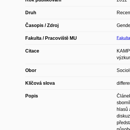
Druh
Recen
Časopis / Zdroj
Gender
Fakulta
Fakulta / Pracoviště MU
Citace
KAMPIC
výzkum
Obor
Sociol
Klíčová slova
differ
Popis
Článek
sborní
hlasů 
diskuzí
předst
působe