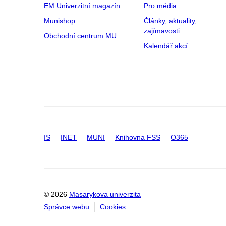
EM Univerzitní magazín
Pro média
Munishop
Články, aktuality,
zajímavosti
Obchodní centrum MU
Kalendář akcí
IS
INET
MUNI
Knihovna FSS
O365
© 2026
Masarykova univerzita
Správce webu
Cookies