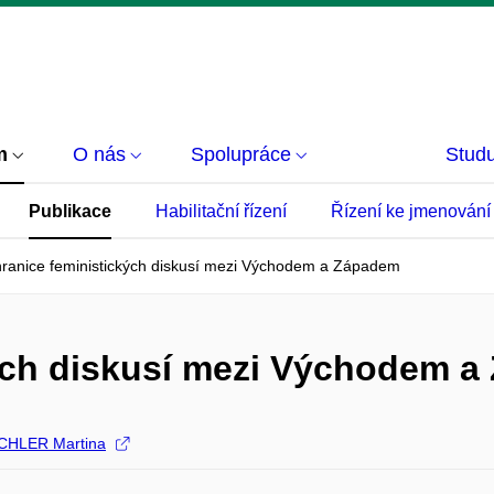
m
O nás
Spolupráce
Studu
Publikace
Habilitační řízení
Řízení ke jmenování
hranice feministických diskusí mezi Východem a Západem
kých diskusí mezi Východem 
CHLER Martina