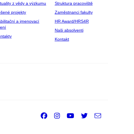
tuality z vědy a výzkumu
Struktura pracoviště
šené projekty
Zaměstnanci fakulty
bilitační a jmenovací
HR Award/HRS4R
zení
Naši absolventi
ntakty
Kontakt
Facebook
Instagram
Youtube
Twitter
e-
Email
mail