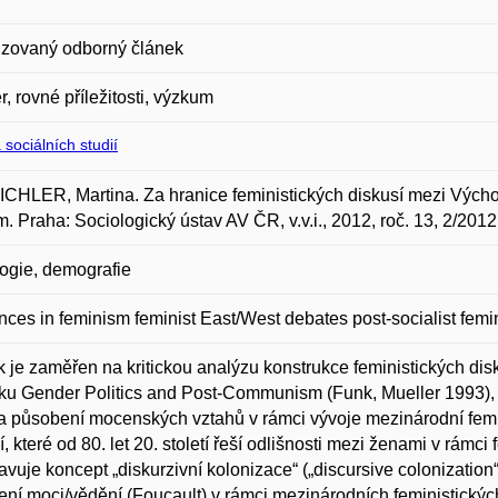
zovaný odborný článek
, rovné příležitosti, výzkum
 sociálních studií
HLER, Martina. Za hranice feministických diskusí mezi Východ
. Praha: Sociologický ústav AV ČR, v.v.i., 2012, roč. 13, 2/201
ogie, demografie
ences in feminism feminist East/West debates post-socialist fe
 je zaměřen na kritickou analýzu konstrukce feministických d
ku Gender Politics and Post-Communism (Funk, Mueller 1993), a t
a působení mocenských vztahů v rámci vývoje mezinárodní femi
, které od 80. let 20. století řeší odlišnosti mezi ženami v rámci f
avuje koncept „diskurzivní kolonizace“ („discursive colonizati
ní moci/vědění (Foucault) v rámci mezinárodních feministickýc