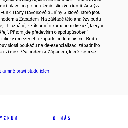
rámci hlavního proudu feministických teorií. Analýza
 Funk, Hany Havelkové a Jiřiny Šiklové, které jsou
Východem a Západem. Na základě této analýzy budu
jejich uznání je základním kamenem diskuzí, který v
ářejí. Přitom jde především o spolupůsobení
ecificky omezeného západního feminismu. Budu
o souvislosti poukážu na de-esencialisaci západního
diskuzí mezi Východem a Západem, které jsem ve
kumné praxi studujících
ýzkum
O nás