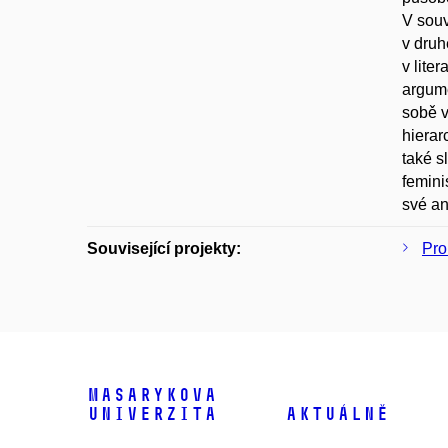
V souv
v druh
v lite
argume
sobě v
hiera
také s
femini
své an
Související projekty:
Pro
Masarykova
univerzita
Aktuálně