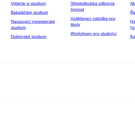
Vyberte si studium
Středoškolská odborná
Ak
činnost
Bakalářské studium
Ře
Vzdělávací nabídka pro
Navazující magisterské
Ha
školy
studium
ří
Workshopy pro studující
Doktorské studium
Ko