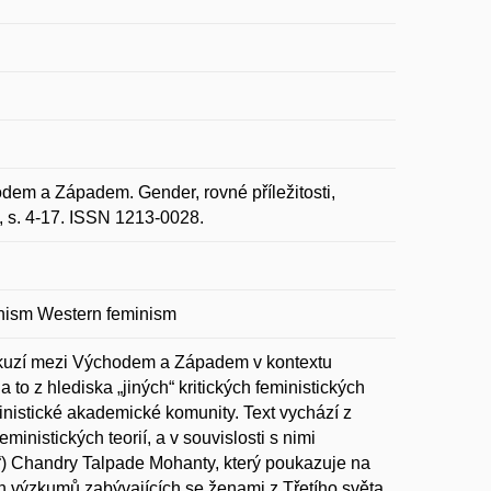
em a Západem. Gender, rovné příležitosti,
2, s. 4-17. ISSN 1213-0028.
minism Western feminism
iskuzí mezi Východem a Západem v kontextu
o z hlediska „jiných“ kritických feministických
nistické akademické komunity. Text vychází z
eministických teorií, a v souvislosti s nimi
on“) Chandry Talpade Mohanty, který poukazuje na
h výzkumů zabývajících se ženami z Třetího světa.