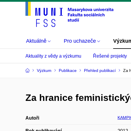
Aktuálně
Pro uchazeče
Výzku
Aktuality z vědy a výzkumu
Řešené projekty
Výzkum
Publikace
Přehled publikací
Za 
Za hranice feministic
KAMPI
Autoři
Rok publikování
2012