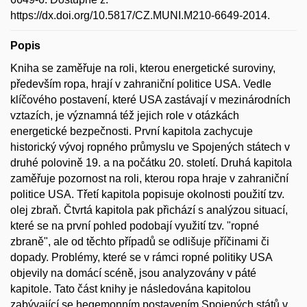
https://dx.doi.org/10.5817/CZ.MUNI.M210-6649-2014.
Popis
Kniha se zaměřuje na roli, kterou energetické suroviny,
především ropa, hrají v zahraniční politice USA. Vedle
klíčového postavení, které USA zastávají v mezinárodních
vztazích, je významná též jejich role v otázkách
energetické bezpečnosti. První kapitola zachycuje
historický vývoj ropného průmyslu ve Spojených státech v
druhé polovině 19. a na počátku 20. století. Druhá kapitola
zaměřuje pozornost na roli, kterou ropa hraje v zahraniční
politice USA. Třetí kapitola popisuje okolnosti použití tzv.
olej zbraň. Čtvrtá kapitola pak přichází s analýzou situací,
které se na první pohled podobají využití tzv. "ropné
zbraně", ale od těchto případů se odlišuje příčinami či
dopady. Problémy, které se v rámci ropné politiky USA
objevily na domácí scéně, jsou analyzovány v páté
kapitole. Tato část knihy je následována kapitolou
zabývající se hegemonním postavením Spojených států v