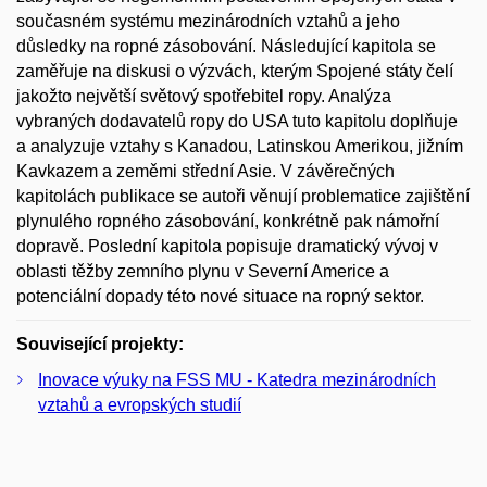
současném systému mezinárodních vztahů a jeho
důsledky na ropné zásobování. Následující kapitola se
zaměřuje na diskusi o výzvách, kterým Spojené státy čelí
jakožto největší světový spotřebitel ropy. Analýza
vybraných dodavatelů ropy do USA tuto kapitolu doplňuje
a analyzuje vztahy s Kanadou, Latinskou Amerikou, jižním
Kavkazem a zeměmi střední Asie. V závěrečných
kapitolách publikace se autoři věnují problematice zajištění
plynulého ropného zásobování, konkrétně pak námořní
dopravě. Poslední kapitola popisuje dramatický vývoj v
oblasti těžby zemního plynu v Severní Americe a
potenciální dopady této nové situace na ropný sektor.
Související projekty:
Inovace výuky na FSS MU - Katedra mezinárodních
vztahů a evropských studií