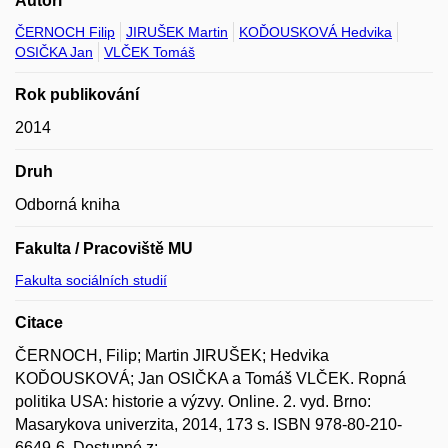
Autoři
ČERNOCH Filip
JIRUŠEK Martin
KOĎOUSKOVÁ Hedvika
OSIČKA Jan
VLČEK Tomáš
Rok publikování
2014
Druh
Odborná kniha
Fakulta / Pracoviště MU
Fakulta sociálních studií
Citace
ČERNOCH, Filip; Martin JIRUŠEK; Hedvika
KOĎOUSKOVÁ; Jan OSIČKA a Tomáš VLČEK. Ropná
politika USA: historie a výzvy. Online. 2. vyd. Brno:
Masarykova univerzita, 2014, 173 s. ISBN 978-80-210-
6649-6. Dostupné z: