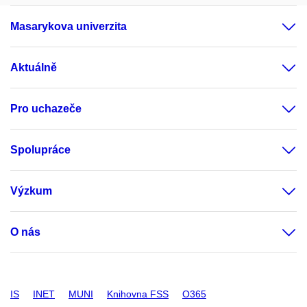
Masarykova univerzita
Aktuálně
Pro uchazeče
Spolupráce
Výzkum
O nás
IS
INET
MUNI
Knihovna FSS
O365