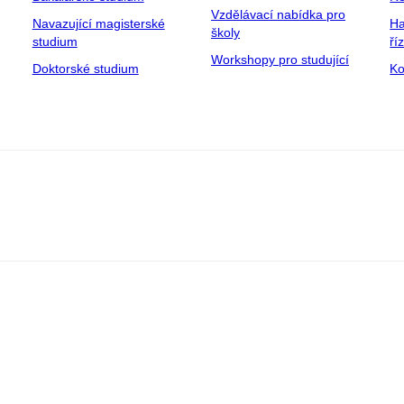
Vzdělávací nabídka pro
Navazující magisterské
Ha
školy
studium
ří
Workshopy pro studující
Doktorské studium
Ko