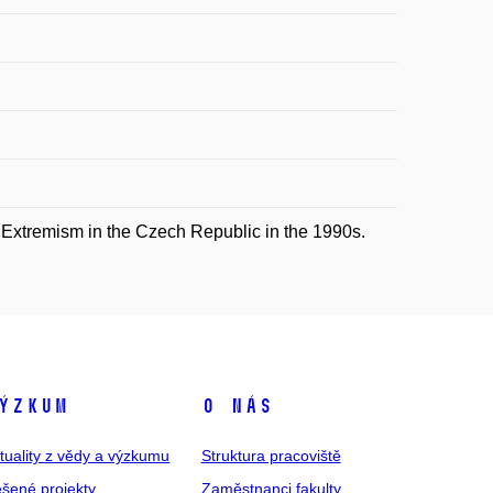
xtremism in the Czech Republic in the 1990s.
ýzkum
O nás
tuality z vědy a výzkumu
Struktura pracoviště
šené projekty
Zaměstnanci fakulty