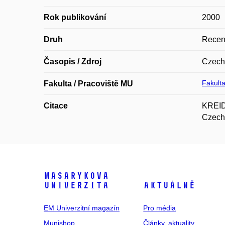
Rok publikování
2000
Druh
Recen
Časopis / Zdroj
Czech
Fakulta
Fakulta / Pracoviště MU
Citace
KREIDL
Czech 
Masarykova
univerzita
Aktuálně
EM Univerzitní magazín
Pro média
Munishop
Články, aktuality,