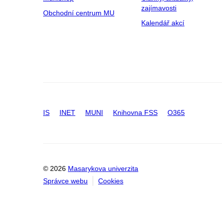
zajímavosti
Obchodní centrum MU
Kalendář akcí
IS
INET
MUNI
Knihovna FSS
O365
© 2026
Masarykova univerzita
Správce webu
Cookies