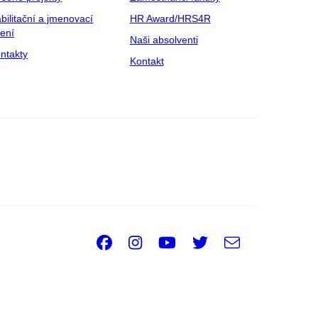
bilitační a jmenovací
HR Award/HRS4R
zení
Naši absolventi
ntakty
Kontakt
Facebook
Instagram
Youtube
Twitter
e-
Email
mail