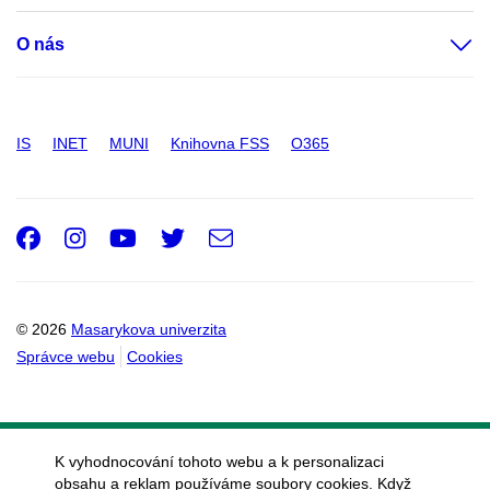
O nás
IS
INET
MUNI
Knihovna FSS
O365
Facebook
Instagram
Youtube
Twitter
e-
Email
mail
© 2026
Masarykova univerzita
Správce webu
Cookies
K vyhodnocování tohoto webu a k personalizaci
obsahu a reklam používáme soubory cookies. Když