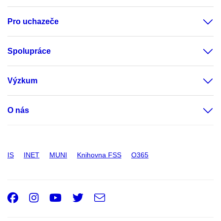
Pro uchazeče
Spolupráce
Výzkum
O nás
IS
INET
MUNI
Knihovna FSS
O365
Facebook
Instagram
Youtube
Twitter
e-
Email
mail