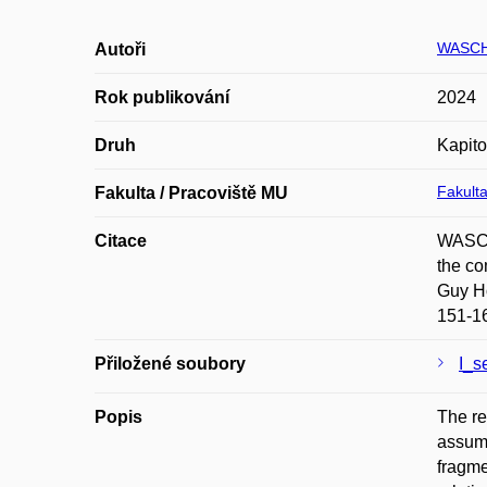
WASCH
Autoři
Rok publikování
2024
Druh
Kapito
Fakulta
Fakulta / Pracoviště MU
Citace
WASCHK
the co
Guy Ho
151-16
Přiložené soubory
I_s
Popis
The re
assume
fragme