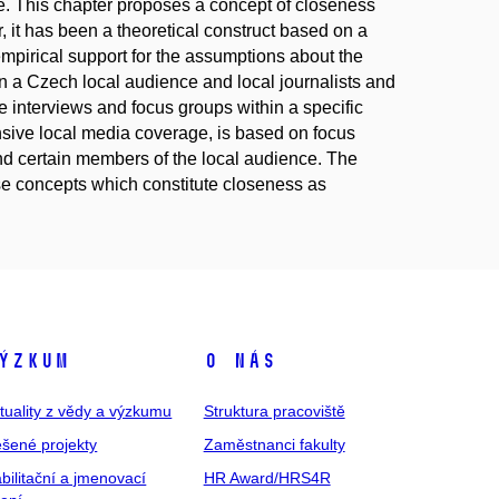
ce. This chapter proposes a concept of closeness
 it has been a theoretical construct based on a
e empirical support for the assumptions about the
 on a Czech local audience and local journalists and
e interviews and focus groups within a specific
ensive local media coverage, is based on focus
and certain members of the local audience. The
ose concepts which constitute closeness as
ýzkum
O nás
tuality z vědy a výzkumu
Struktura pracoviště
šené projekty
Zaměstnanci fakulty
bilitační a jmenovací
HR Award/HRS4R