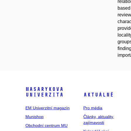
relati
based 
review
charac
provid
locali
groups
findin
import
Masarykova
univerzita
Aktuálně
EM Univerzitní magazín
Pro média
Munishop
Články, aktuality,
zajímavosti
Obchodní centrum MU