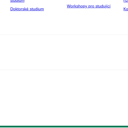
studium
ří
Workshopy pro studující
Doktorské studium
Ko