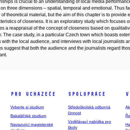
onships is crucial to an understanding of local media performan
on three dimensions – spatial, temporal and emotional. Thus far,
 of theoretical material, but the aim of this chapter is to provid
teristics of closeness. It is an exploratory study which focuses
es a reappraisal of the concept of closeness based on qualitativ
ty. The case study, in a particular Czech town which boasts ext
 with the local audience, and interviews with local journalists 
gs suggest that both the audience and the journalists regard th
ant.
Pro uchazeče
Spolupráce
V
Vyberte si studium
Středoškolská odborná
Ak
činnost
Bakalářské studium
Ře
Vzdělávací nabídka pro
Navazující magisterské
Ha
školy