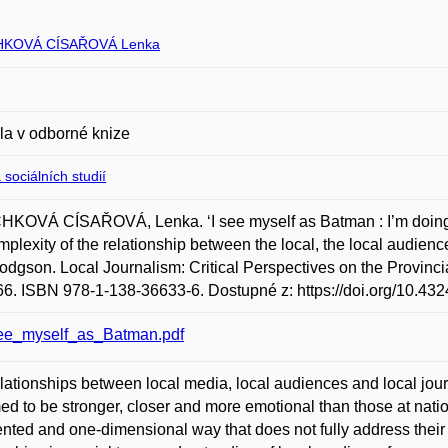
KOVÁ CÍSAŘOVÁ Lenka
la v odborné knize
 sociálních studií
OVÁ CÍSAŘOVÁ, Lenka. ‘I see myself as Batman : I’m doing it
mplexity of the relationship between the local, the local audien
dgson. Local Journalism: Critical Perspectives on the Provinci
6. ISBN 978-1-138-36633-6. Dostupné z: https://doi.org/10.4
ee_myself_as_Batman.pdf
lationships between local media, local audiences and local journ
d to be stronger, closer and more emotional than those at natio
nted and one-dimensional way that does not fully address their 