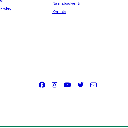
zení
Naši absolventi
ntakty
Kontakt
Facebook
Instagram
Youtube
Twitter
e-
Email
mail