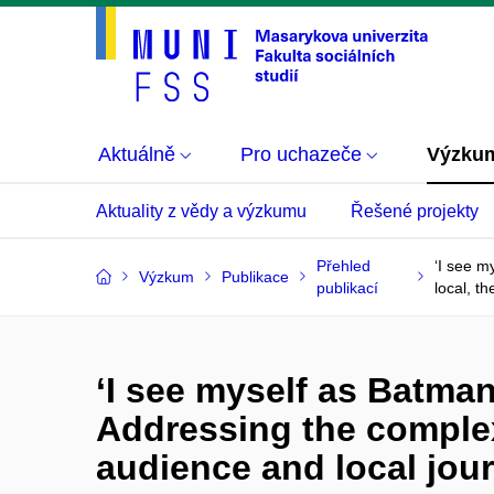
Aktuálně
Pro uchazeče
Výzku
Aktuality z vědy a výzkumu
Řešené projekty
Přehled
‘I see m
Výzkum
Publikace
publikací
local, th
‘I see myself as Batman
Addressing the complexi
audience and local jour