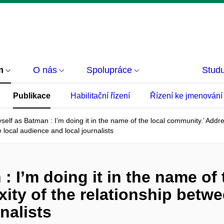
m
O nás
Spolupráce
Studu
Publikace
Habilitační řízení
Řízení ke jmenování
yself as Batman : I’m doing it in the name of the local community.’ Addr
e local audience and local journalists
 : I’m doing it in the name of
ty of the relationship betwee
nalists