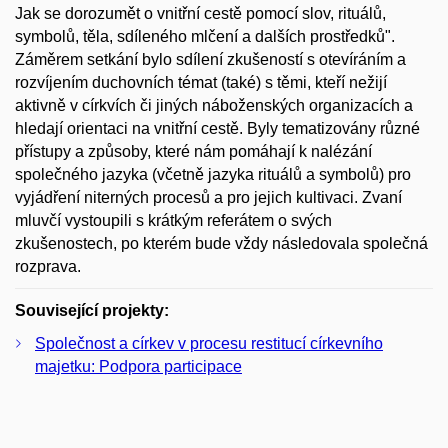
Jak se dorozumět o vnitřní cestě pomocí slov, rituálů,
symbolů, těla, sdíleného mlčení a dalších prostředků".
Záměrem setkání bylo sdílení zkušeností s otevíráním a
rozvíjením duchovních témat (také) s těmi, kteří nežijí
aktivně v církvích či jiných náboženských organizacích a
hledají orientaci na vnitřní cestě. Byly tematizovány různé
přístupy a způsoby, které nám pomáhají k nalézání
společného jazyka (včetně jazyka rituálů a symbolů) pro
vyjádření niterných procesů a pro jejich kultivaci. Zvaní
mluvčí vystoupili s krátkým referátem o svých
zkušenostech, po kterém bude vždy následovala společná
rozprava.
Související projekty:
Společnost a církev v procesu restitucí církevního
majetku: Podpora participace