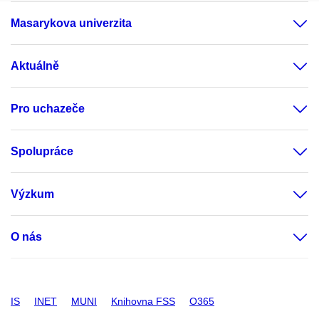
Masarykova univerzita
Aktuálně
Pro uchazeče
Spolupráce
Výzkum
O nás
IS
INET
MUNI
Knihovna FSS
O365