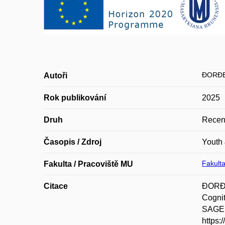
ĐORĐE
Autoři
Rok publikování
2025
Druh
Recen
Časopis / Zdroj
Youth 
Fakulta
Fakulta / Pracoviště MU
Citace
ĐORĐE
Cognit
SAGE P
https: