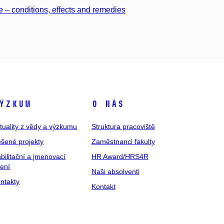
ce – conditions, effects and remedies
ýzkum
O nás
tuality z vědy a výzkumu
Struktura pracoviště
šené projekty
Zaměstnanci fakulty
bilitační a jmenovací
HR Award/HRS4R
zení
Naši absolventi
ntakty
Kontakt