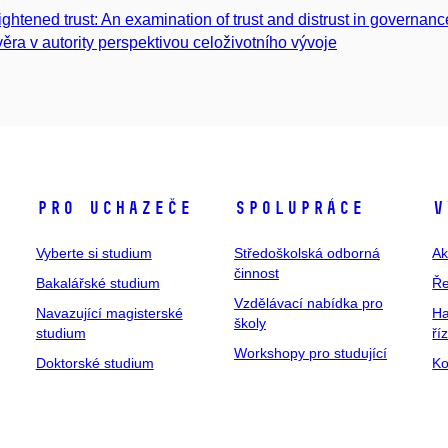
ightened trust: An examination of trust and distrust in governan
ěra v autority perspektivou celoživotního vývoje
Pro uchazeče
Spolupráce
V
Vyberte si studium
Středoškolská odborná
Ak
činnost
Bakalářské studium
Ře
Vzdělávací nabídka pro
Navazující magisterské
Ha
školy
studium
ří
Workshopy pro studující
Doktorské studium
Ko