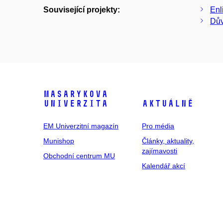
Související projekty:
Enl
Dův
Masarykova
univerzita
Aktuálně
EM Univerzitní magazín
Pro média
Munishop
Články, aktuality,
zajímavosti
Obchodní centrum MU
Kalendář akcí