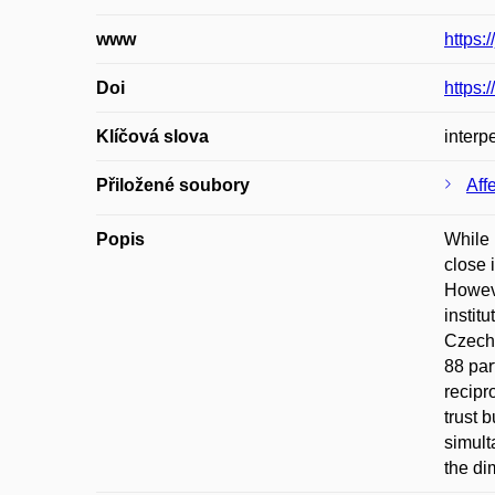
www
https
Doi
https:
Klíčová slova
interp
Přiložené soubory
Aff
Popis
While 
close 
Howeve
instit
Czechi
88 par
recipr
trust 
simult
the di