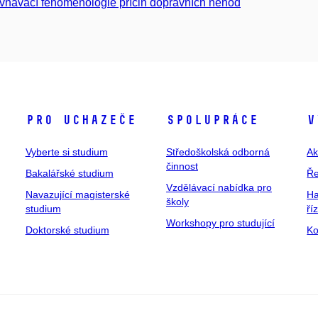
vnávací fenomenologie příčin dopravních nehod
Pro uchazeče
Spolupráce
V
Vyberte si studium
Středoškolská odborná
Ak
činnost
Bakalářské studium
Ře
Vzdělávací nabídka pro
Navazující magisterské
Ha
školy
studium
ří
Workshopy pro studující
Doktorské studium
Ko