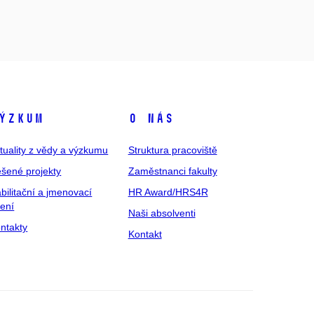
ýzkum
O nás
tuality z vědy a výzkumu
Struktura pracoviště
šené projekty
Zaměstnanci fakulty
bilitační a jmenovací
HR Award/HRS4R
zení
Naši absolventi
ntakty
Kontakt