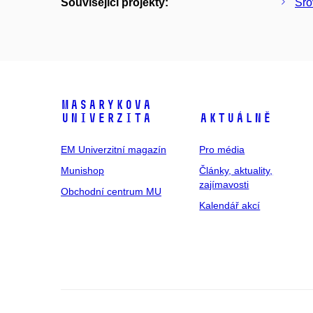
Související projekty:
Sro
Masarykova
univerzita
Aktuálně
EM Univerzitní magazín
Pro média
Munishop
Články, aktuality,
zajímavosti
Obchodní centrum MU
Kalendář akcí