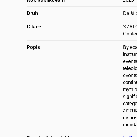
Druh
Další 
Citace
SZALÓ,
Confer
Popis
By exa
instru
events
teleol
events
contin
myth o
signif
catego
articu
dispos
munda