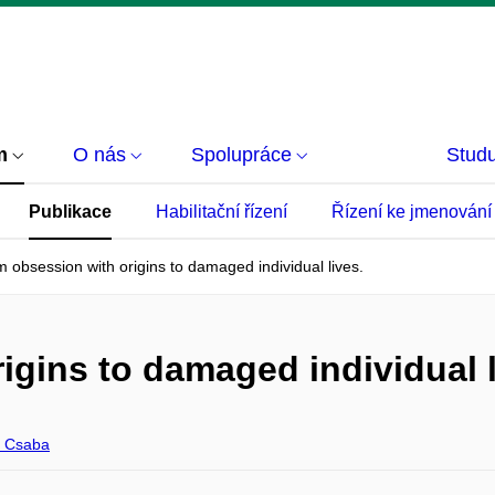
m
O nás
Spolupráce
Studu
Publikace
Habilitační řízení
Řízení ke jmenování
 obsession with origins to damaged individual lives.
igins to damaged individual l
 Csaba