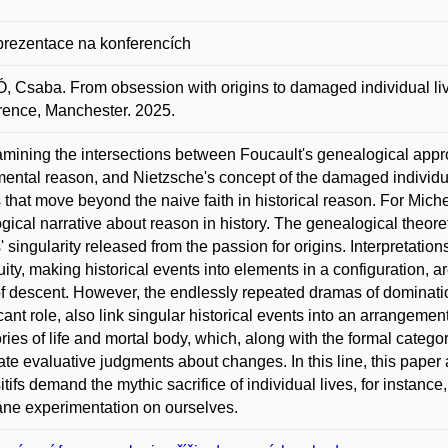
prezentace na konferencích
 Csaba. From obsession with origins to damaged individual live
ence, Manchester. 2025.
mining the intersections between Foucault's genealogical appr
mental reason, and Nietzsche's concept of the damaged individua
 that move beyond the naive faith in historical reason. For Mich
ogical narrative about reason in history. The genealogical theore
' singularity released from the passion for origins. Interpretation
uity, making historical events into elements in a configuration,
f descent. However, the endlessly repeated dramas of dominatio
icant role, also link singular historical events into an arrangemen
ries of life and mortal body, which, along with the formal catego
late evaluative judgments about changes. In this line, this paper 
itifs demand the mythic sacrifice of individual lives, for instance
ne experimentation on ourselves.