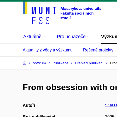
Aktuálně
Pro uchazeče
Výzku
Aktuality z vědy a výzkumu
Řešené projekty
Výzkum
Publikace
Přehled publikací
From
From obsession with or
SZALÓ
Autoři
Rok publikování
2025