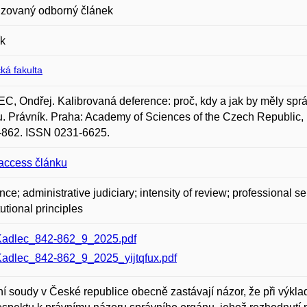
zovaný odborný článek
ík
ká fakulta
, Ondřej. Kalibrovaná deference: proč, kdy a jak by měly sprá
. Právník. Praha: Academy of Sciences of the Czech Republic, Ins
-862. ISSN 0231-6625.
access článku
nce; administrative judiciary; intensity of review; professional 
tutional principles
adlec_842-862_9_2025.pdf
adlec_842-862_9_2025_yijtqfux.pdf
í soudy v České republice obecně zastávají názor, že při výklad