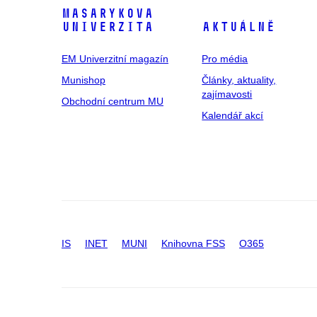
Masarykova
univerzita
Aktuálně
EM Univerzitní magazín
Pro média
Munishop
Články, aktuality,
zajímavosti
Obchodní centrum MU
Kalendář akcí
IS
INET
MUNI
Knihovna FSS
O365