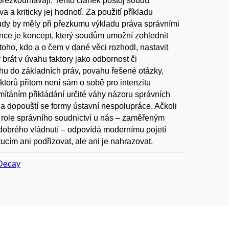
přezkoumávají. Tento článek postoj soudů
 a kriticky jej hodnotí. Za použití příkladu
soudy by měly při přezkumu výkladu práva správními
nce je koncept, který soudům umožní zohlednit
 toho, kdo a o čem v dané věci rozhodl, nastavit
brát v úvahu faktory jako odbornost či
u do základních práv, povahu řešené otázky,
torů přitom není sám o sobě pro intenzitu
mítáním přikládání určité váhy názoru správních
 a dopouští se formy ústavní nespolupráce. Ačkoli
í role správního soudnictví u nás – zaměřeným
 dobrého vládnutí – odpovídá modernímu pojetí
tucím ani podřizovat, ale ani je nahrazovat.
 Decay