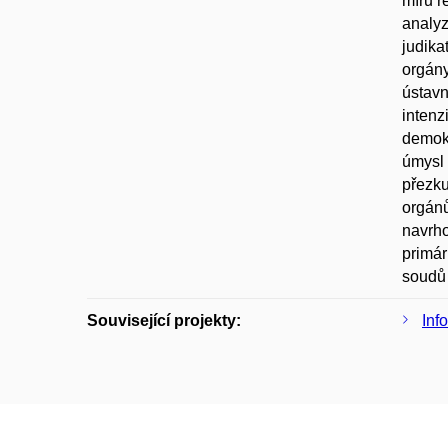
míru r
analyz
judika
orgány
ústavn
intenz
demokr
úmysl 
přezku
orgánů
navrho
primár
soudů 
Související projekty:
Inf