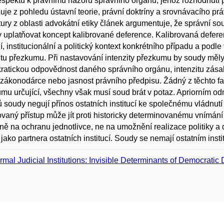
espektu k právnímu názoru správního orgánu, jehož rozhodnutí 
uje z pohledu ústavní teorie, právní doktríny a srovnávacího práva
tury z oblasti advokátní etiky článek argumentuje, že správní 
 uplatňovat koncept kalibrované deference. Kalibrovaná defere
í, institucionální a politický kontext konkrétního případu a podle
itu přezkumu. Při nastavování intenzity přezkumu by soudy měly 
atickou odpovědnost daného správního orgánu, intenzitu zásah
zákonodárce nebo jasnost právního předpisu. Žádný z těchto fak
mu určující, všechny však musí soud brát v potaz. Apriorním od
 soudy negují přínos ostatních institucí ke společnému vládnutí
vaný přístup může jít proti historicky determinovanému vnímán
ně na ochranu jednotlivce, ne na umožnění realizace politiky a
jako partnera ostatních institucí. Soudy se nemají ostatním insti
ormal Judicial Institutions: Invisible Determinants of Democratic