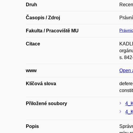
Druh
Recen
Časopis / Zdroj
Právn
Právnic
Fakulta / Pracoviště MU
Citace
KADLEC
orgánu
s. 842
www
Open 
Klíčová slova
defere
consti
Přiložené soubory
4_K
4_K
Popis
Správn