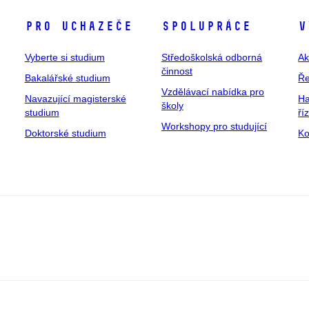
Pro uchazeče
Spolupráce
V
Vyberte si studium
Středoškolská odborná
Ak
činnost
Bakalářské studium
Ře
Vzdělávací nabídka pro
Navazující magisterské
Ha
školy
studium
ří
Workshopy pro studující
Doktorské studium
Ko