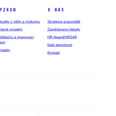
ýzkum
O nás
tuality z vědy a výzkumu
Struktura pracoviště
šené projekty
Zaměstnanci fakulty
bilitační a jmenovací
HR Award/HRS4R
zení
Naši absolventi
ntakty
Kontakt