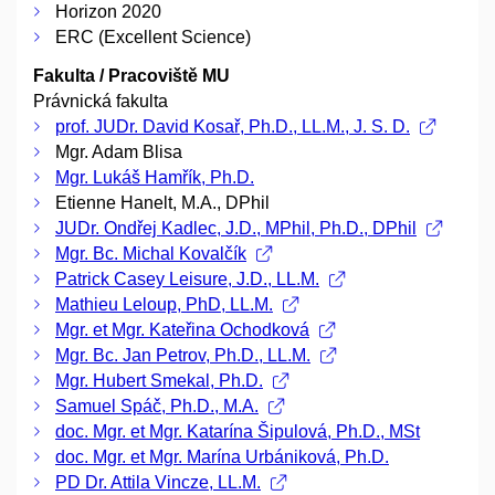
Horizon 2020
ERC (Excellent Science)
Fakulta / Pracoviště MU
Právnická fakulta
prof. JUDr. David Kosař, Ph.D., LL.M., J. S. D.
Mgr. Adam Blisa
Mgr. Lukáš Hamřík, Ph.D.
Etienne Hanelt, M.A., DPhil
JUDr. Ondřej Kadlec, J.D., MPhil, Ph.D., DPhil
Mgr. Bc. Michal Kovalčík
Patrick Casey Leisure, J.D., LL.M.
Mathieu Leloup, PhD, LL.M.
Mgr. et Mgr. Kateřina Ochodková
Mgr. Bc. Jan Petrov, Ph.D., LL.M.
Mgr. Hubert Smekal, Ph.D.
Samuel Spáč, Ph.D., M.A.
doc. Mgr. et Mgr. Katarína Šipulová, Ph.D., MSt
doc. Mgr. et Mgr. Marína Urbániková, Ph.D.
PD Dr. Attila Vincze, LL.M.