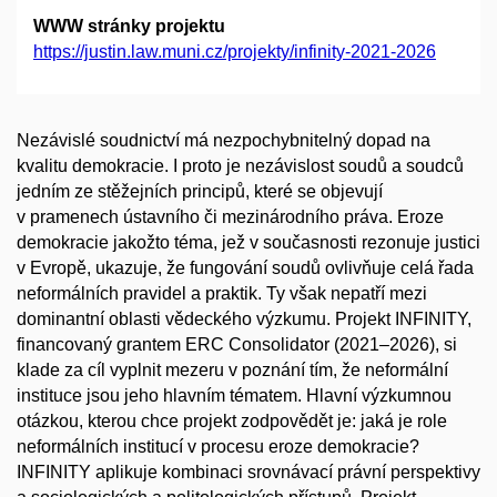
WWW stránky projektu
https://justin.law.muni.cz/projekty/infinity-2021-2026
Nezávislé soudnictví má nezpochybnitelný dopad na
kvalitu demokracie. I proto je nezávislost soudů a soudců
jedním ze stěžejních principů, které se objevují
v pramenech ústavního či mezinárodního práva. Eroze
demokracie jakožto téma, jež v současnosti rezonuje justici
v Evropě, ukazuje, že fungování soudů ovlivňuje celá řada
neformálních pravidel a praktik. Ty však nepatří mezi
dominantní oblasti vědeckého výzkumu. Projekt INFINITY,
financovaný grantem ERC Consolidator (2021–2026), si
klade za cíl vyplnit mezeru v poznání tím, že neformální
instituce jsou jeho hlavním tématem. Hlavní výzkumnou
otázkou, kterou chce projekt zodpovědět je: jaká je role
neformálních institucí v procesu eroze demokracie?
INFINITY aplikuje kombinaci srovnávací právní perspektivy