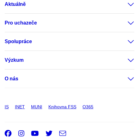
Aktuálně
Pro uchazeče
Spolupráce
Výzkum
O nás
IS
INET
MUNI
Knihovna FSS
O365
Facebook
Instagram
Youtube
Twitter
e-