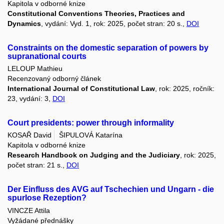
Kapitola v odborné knize
Constitutional Conventions Theories, Practices and
Dynamics
, vydání: Vyd. 1, rok: 2025, počet stran: 20 s.,
DOI
Constraints on the domestic separation of powers by
supranational courts
LELOUP Mathieu
Recenzovaný odborný článek
International Journal of Constitutional Law
, rok: 2025, ročník:
23, vydání: 3,
DOI
Court presidents: power through informality
KOSAŘ David
ŠIPULOVÁ Katarína
Kapitola v odborné knize
Research Handbook on Judging and the Judiciary
, rok: 2025,
počet stran: 21 s.,
DOI
Der Einfluss des AVG auf Tschechien und Ungarn - die
spurlose Rezeption?
VINCZE Attila
Vyžádané přednášky