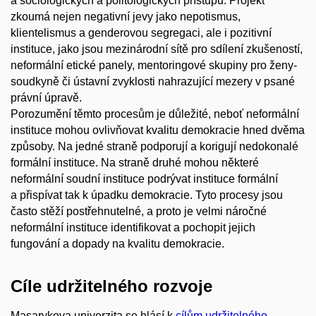
a sociologických a politologických přístupů. Projekt
zkoumá nejen negativní jevy jako nepotismus,
klientelismus a genderovou segregaci, ale i pozitivní
instituce, jako jsou mezinárodní sítě pro sdílení zkušeností,
neformální etické panely, mentoringové skupiny pro ženy-
soudkyně či ústavní zvyklosti nahrazující mezery v psané
právní úpravě.
Porozumění těmto procesům je důležité, neboť neformální
instituce mohou ovlivňovat kvalitu demokracie hned dvěma
způsoby. Na jedné straně podporují a korigují nedokonalé
formální instituce. Na straně druhé mohou některé
neformální soudní instituce podrývat instituce formální
a přispívat tak k úpadku demokracie. Tyto procesy jsou
často stěží postřehnutelné, a proto je velmi náročné
neformální instituce identifikovat a pochopit jejich
fungování a dopady na kvalitu demokracie.
Cíle udržitelného rozvoje
Masarykova univerzita se hlásí k
cílům udržitelného