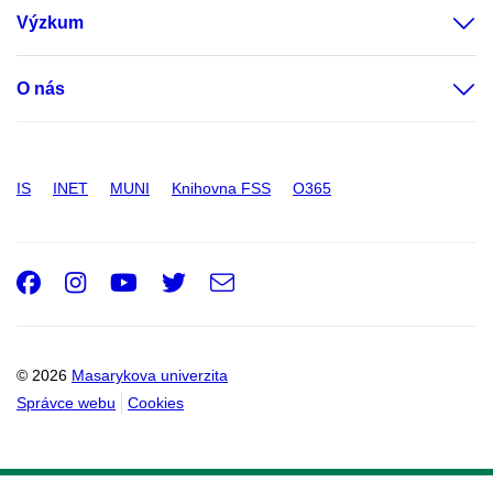
Výzkum
O nás
IS
INET
MUNI
Knihovna FSS
O365
Facebook
Instagram
Youtube
Twitter
e-
Email
mail
© 2026
Masarykova univerzita
Správce webu
Cookies