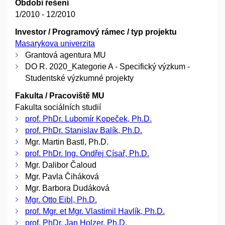
Období řešení
1/2010 - 12/2010
Investor / Programový rámec / typ projektu
Masarykova univerzita
Grantová agentura MU
DO R. 2020_Kategorie A - Specifický výzkum -
Studentské výzkumné projekty
Fakulta / Pracoviště MU
Fakulta sociálních studií
prof. PhDr. Lubomír Kopeček, Ph.D.
prof. PhDr. Stanislav Balík, Ph.D.
Mgr. Martin Bastl, Ph.D.
prof. PhDr. Ing. Ondřej Císař, Ph.D.
Mgr. Dalibor Čaloud
Mgr. Pavla Čiháková
Mgr. Barbora Dudáková
Mgr. Otto Eibl, Ph.D.
prof. Mgr. et Mgr. Vlastimil Havlík, Ph.D.
prof. PhDr. Jan Holzer, Ph.D.