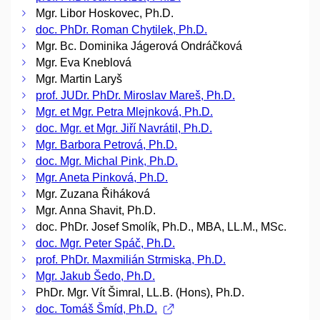
Mgr. Libor Hoskovec, Ph.D.
doc. PhDr. Roman Chytilek, Ph.D.
Mgr. Bc. Dominika Jágerová Ondráčková
Mgr. Eva Kneblová
Mgr. Martin Laryš
prof. JUDr. PhDr. Miroslav Mareš, Ph.D.
Mgr. et Mgr. Petra Mlejnková, Ph.D.
doc. Mgr. et Mgr. Jiří Navrátil, Ph.D.
Mgr. Barbora Petrová, Ph.D.
doc. Mgr. Michal Pink, Ph.D.
Mgr. Aneta Pinková, Ph.D.
Mgr. Zuzana Řiháková
Mgr. Anna Shavit, Ph.D.
doc. PhDr. Josef Smolík, Ph.D., MBA, LL.M., MSc.
doc. Mgr. Peter Spáč, Ph.D.
prof. PhDr. Maxmilián Strmiska, Ph.D.
Mgr. Jakub Šedo, Ph.D.
PhDr. Mgr. Vít Šimral, LL.B. (Hons), Ph.D.
doc. Tomáš Šmíd, Ph.D.