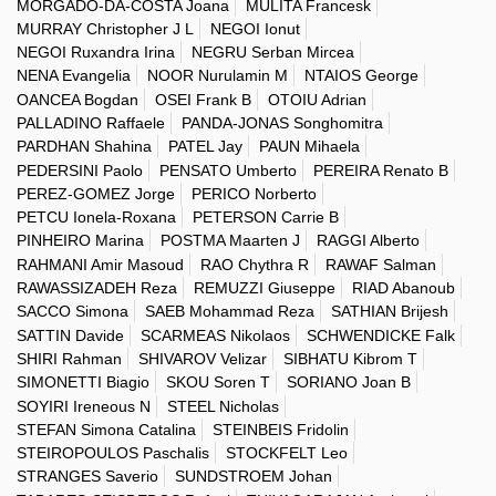
MORGADO-DA-COSTA Joana
MULITA Francesk
MURRAY Christopher J L
NEGOI Ionut
NEGOI Ruxandra Irina
NEGRU Serban Mircea
NENA Evangelia
NOOR Nurulamin M
NTAIOS George
OANCEA Bogdan
OSEI Frank B
OTOIU Adrian
PALLADINO Raffaele
PANDA-JONAS Songhomitra
PARDHAN Shahina
PATEL Jay
PAUN Mihaela
PEDERSINI Paolo
PENSATO Umberto
PEREIRA Renato B
PEREZ-GOMEZ Jorge
PERICO Norberto
PETCU Ionela-Roxana
PETERSON Carrie B
PINHEIRO Marina
POSTMA Maarten J
RAGGI Alberto
RAHMANI Amir Masoud
RAO Chythra R
RAWAF Salman
RAWASSIZADEH Reza
REMUZZI Giuseppe
RIAD Abanoub
SACCO Simona
SAEB Mohammad Reza
SATHIAN Brijesh
SATTIN Davide
SCARMEAS Nikolaos
SCHWENDICKE Falk
SHIRI Rahman
SHIVAROV Velizar
SIBHATU Kibrom T
SIMONETTI Biagio
SKOU Soren T
SORIANO Joan B
SOYIRI Ireneous N
STEEL Nicholas
STEFAN Simona Catalina
STEINBEIS Fridolin
STEIROPOULOS Paschalis
STOCKFELT Leo
STRANGES Saverio
SUNDSTROEM Johan