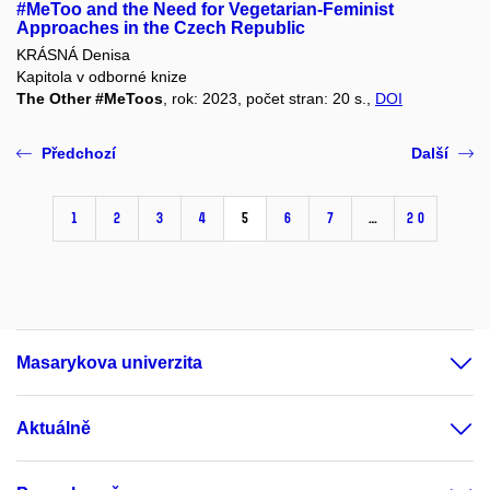
#MeToo and the Need for Vegetarian-Feminist
Approaches in the Czech Republic
KRÁSNÁ Denisa
Kapitola v odborné knize
The Other #MeToos
, rok: 2023, počet stran: 20 s.,
DOI
Předchozí
Další
1
2
3
4
5
6
7
…
20
Masarykova univerzita
Aktuálně