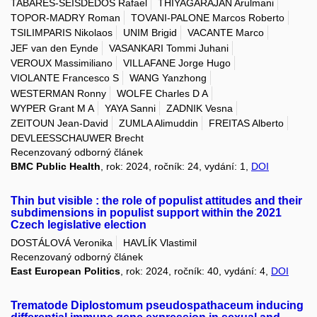
TABARES-SEISDEDOS Rafael
THIYAGARAJAN Arulmani
TOPOR-MADRY Roman
TOVANI-PALONE Marcos Roberto
TSILIMPARIS Nikolaos
UNIM Brigid
VACANTE Marco
JEF van den Eynde
VASANKARI Tommi Juhani
VEROUX Massimiliano
VILLAFANE Jorge Hugo
VIOLANTE Francesco S
WANG Yanzhong
WESTERMAN Ronny
WOLFE Charles D A
WYPER Grant M A
YAYA Sanni
ZADNIK Vesna
ZEITOUN Jean-David
ZUMLA Alimuddin
FREITAS Alberto
DEVLEESSCHAUWER Brecht
Recenzovaný odborný článek
BMC Public Health
, rok: 2024, ročník: 24, vydání: 1,
DOI
Thin but visible : the role of populist attitudes and their
subdimensions in populist support within the 2021
Czech legislative election
DOSTÁLOVÁ Veronika
HAVLÍK Vlastimil
Recenzovaný odborný článek
East European Politics
, rok: 2024, ročník: 40, vydání: 4,
DOI
Trematode Diplostomum pseudospathaceum inducing