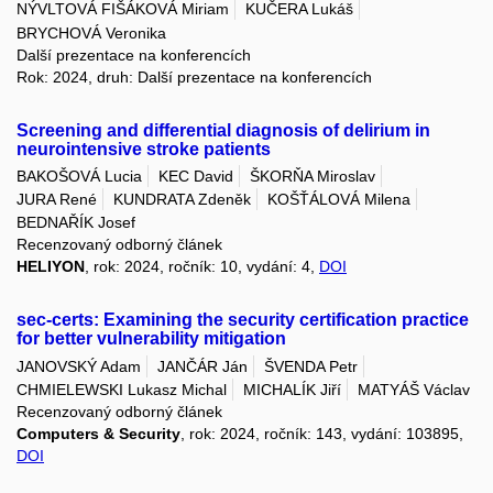
NÝVLTOVÁ FIŠÁKOVÁ Miriam
KUČERA Lukáš
BRYCHOVÁ Veronika
Další prezentace na konferencích
Rok: 2024, druh: Další prezentace na konferencích
Screening and differential diagnosis of delirium in
neurointensive stroke patients
BAKOŠOVÁ Lucia
KEC David
ŠKORŇA Miroslav
JURA René
KUNDRATA Zdeněk
KOŠŤÁLOVÁ Milena
BEDNAŘÍK Josef
Recenzovaný odborný článek
HELIYON
, rok: 2024, ročník: 10, vydání: 4,
DOI
sec-certs: Examining the security certification practice
for better vulnerability mitigation
JANOVSKÝ Adam
JANČÁR Ján
ŠVENDA Petr
CHMIELEWSKI Lukasz Michal
MICHALÍK Jiří
MATYÁŠ Václav
Recenzovaný odborný článek
Computers & Security
, rok: 2024, ročník: 143, vydání: 103895,
DOI