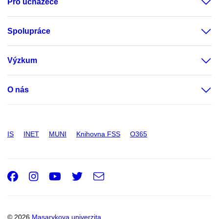
Pro uchazeče
Spolupráce
Výzkum
O nás
IS
INET
MUNI
Knihovna FSS
O365
Facebook
Instagram
Youtube
Twitter
e-
Email
mail
© 2026
Masarykova univerzita