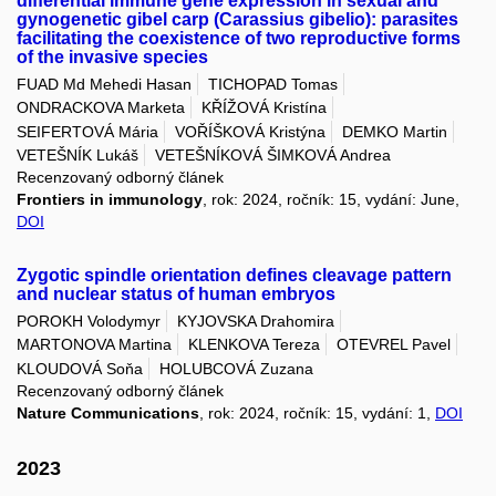
differential immune gene expression in sexual and
gynogenetic gibel carp (Carassius gibelio): parasites
facilitating the coexistence of two reproductive forms
of the invasive species
FUAD Md Mehedi Hasan
TICHOPAD Tomas
ONDRACKOVA Marketa
KŘÍŽOVÁ Kristína
SEIFERTOVÁ Mária
VOŘÍŠKOVÁ Kristýna
DEMKO Martin
VETEŠNÍK Lukáš
VETEŠNÍKOVÁ ŠIMKOVÁ Andrea
Recenzovaný odborný článek
Frontiers in immunology
, rok: 2024, ročník: 15, vydání: June,
DOI
Zygotic spindle orientation defines cleavage pattern
and nuclear status of human embryos
POROKH Volodymyr
KYJOVSKA Drahomira
MARTONOVA Martina
KLENKOVA Tereza
OTEVREL Pavel
KLOUDOVÁ Soňa
HOLUBCOVÁ Zuzana
Recenzovaný odborný článek
Nature Communications
, rok: 2024, ročník: 15, vydání: 1,
DOI
2023