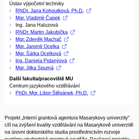
Ústav výpočetní techniky
RNDr. Jana Kohoutková, Ph.D.
Mgr. Vladimír Čapek
Ing. Jana Haluzová
RNDr. Martin Jakubička
Mgr. Zdeněk Machač
Mgr. Jaromír Ocelka
Mgr. Šárka Ocelková
Ing. Daniela Pidanýová
Mgr. Jitka Spurná
Další fakulta/pracoviště MU
Centrum jazykového vzdělávání
PhDr. Mgr. Libor Štěpánek, Ph.D.
Projekt „Interní grantová agentura Masarykovy univerzity“
cílí na zvýšení kvality vzdělávání na Masarykově univerzitě
na úrovni doktorského studia prostřednictvím rozvoje