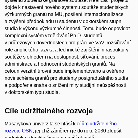
systému studentské grantové soutěže. Realizací projektu
dojde k nastavení nového systému soutěže studentských
výzkumných grantů na MU, posílení internacionalizace
a zvýšení předpokladů u studentů v doktorském stupni
studia k výkonu výzkumné činnosti. Tomu bude odpovídat
komplexní systém vzdělávání Ph.D. studentů
v průřezových dovednostech pro práci ve VaV, rozšiřování
role anglického jazyka a technické zajištění infrastruktury
soutěže s ohledem na dostupnost, síťování, proces
administrace a hodnocení studentských grantů. Na
celouniverzitní úrovni bude implementováno a ověřeno
nové schéma grantů pro studenty postgraduálního studia
a podpořena snaha o snížení míry studijní neúspěšnosti
v doktorském typu studia.
Cíle udržitelného rozvoje
Masarykova univerzita se hlásí k
cílům udržitelného
rozvoje OSN
, jejichž záměrem je do roku 2030 zlepšit
podmínky a kvalitu života na naší planetě.