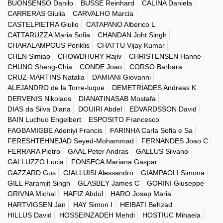
BUONSENSO Danilo
BUSSE Reinhard
CALINA Daniela
CARRERAS Giulia
CARVALHO Marcia
CASTELPIETRA Giulio
CATAPANO Alberico L
CATTARUZZA Maria Sofia
CHANDAN Joht Singh
CHARALAMPOUS Periklis
CHATTU Vijay Kumar
CHEN Simiao
CHOWDHURY Rajiv
CHRISTENSEN Hanne
CHUNG Sheng-Chia
CONDE Joao
CORSO Barbara
CRUZ-MARTINS Natalia
DAMIANI Giovanni
ALEJANDRO de la Torre-luque
DEMETRIADES Andreas K
DERVENIS Nikolaos
DIANATINASAB Mostafa
DIAS da Silva Diana
DOUIRI Abdel
EDVARDSSON David
BAIN Luchuo Engelbert
ESPOSITO Francesco
FAGBAMIGBE Adeniyi Francis
FARINHA Carla Sofia e Sa
FERESHTEHNEJAD Seyed-Mohammad
FERNANDES Joao C
FERRARA Pietro
GAAL Peter Andras
GALLUS Silvano
GALLUZZO Lucia
FONSECA Mariana Gaspar
GAZZARD Gus
GIALLUISI Alessandro
GIAMPAOLI Simona
GILL Paramjit Singh
GLASBEY James C
GORINI Giuseppe
GRIVNA Michal
HAFIZ Abdul
HARO Josep Maria
HARTVIGSEN Jan
HAY Simon I
HEIBATI Behzad
HILLUS David
HOSSEINZADEH Mehdi
HOSTIUC Mihaela