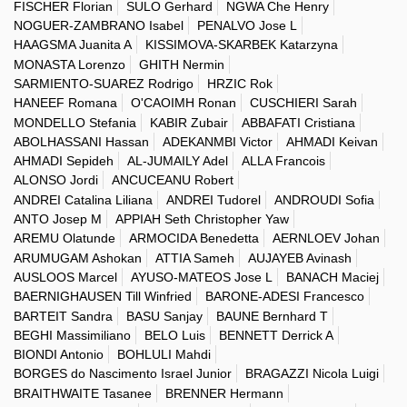
FISCHER Florian
SULO Gerhard
NGWA Che Henry
NOGUER-ZAMBRANO Isabel
PENALVO Jose L
HAAGSMA Juanita A
KISSIMOVA-SKARBEK Katarzyna
MONASTA Lorenzo
GHITH Nermin
SARMIENTO-SUAREZ Rodrigo
HRZIC Rok
HANEEF Romana
O'CAOIMH Ronan
CUSCHIERI Sarah
MONDELLO Stefania
KABIR Zubair
ABBAFATI Cristiana
ABOLHASSANI Hassan
ADEKANMBI Victor
AHMADI Keivan
AHMADI Sepideh
AL-JUMAILY Adel
ALLA Francois
ALONSO Jordi
ANCUCEANU Robert
ANDREI Catalina Liliana
ANDREI Tudorel
ANDROUDI Sofia
ANTO Josep M
APPIAH Seth Christopher Yaw
AREMU Olatunde
ARMOCIDA Benedetta
AERNLOEV Johan
ARUMUGAM Ashokan
ATTIA Sameh
AUJAYEB Avinash
AUSLOOS Marcel
AYUSO-MATEOS Jose L
BANACH Maciej
BAERNIGHAUSEN Till Winfried
BARONE-ADESI Francesco
BARTEIT Sandra
BASU Sanjay
BAUNE Bernhard T
BEGHI Massimiliano
BELO Luis
BENNETT Derrick A
BIONDI Antonio
BOHLULI Mahdi
BORGES do Nascimento Israel Junior
BRAGAZZI Nicola Luigi
BRAITHWAITE Tasanee
BRENNER Hermann