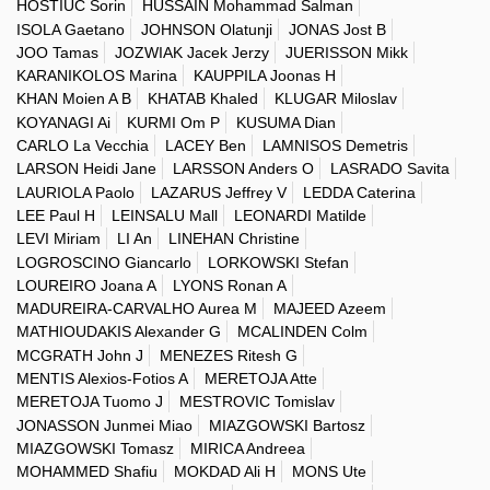
HOSTIUC Sorin
HUSSAIN Mohammad Salman
ISOLA Gaetano
JOHNSON Olatunji
JONAS Jost B
JOO Tamas
JOZWIAK Jacek Jerzy
JUERISSON Mikk
KARANIKOLOS Marina
KAUPPILA Joonas H
KHAN Moien A B
KHATAB Khaled
KLUGAR Miloslav
KOYANAGI Ai
KURMI Om P
KUSUMA Dian
CARLO La Vecchia
LACEY Ben
LAMNISOS Demetris
LARSON Heidi Jane
LARSSON Anders O
LASRADO Savita
LAURIOLA Paolo
LAZARUS Jeffrey V
LEDDA Caterina
LEE Paul H
LEINSALU Mall
LEONARDI Matilde
LEVI Miriam
LI An
LINEHAN Christine
LOGROSCINO Giancarlo
LORKOWSKI Stefan
LOUREIRO Joana A
LYONS Ronan A
MADUREIRA-CARVALHO Aurea M
MAJEED Azeem
MATHIOUDAKIS Alexander G
MCALINDEN Colm
MCGRATH John J
MENEZES Ritesh G
MENTIS Alexios-Fotios A
MERETOJA Atte
MERETOJA Tuomo J
MESTROVIC Tomislav
JONASSON Junmei Miao
MIAZGOWSKI Bartosz
MIAZGOWSKI Tomasz
MIRICA Andreea
MOHAMMED Shafiu
MOKDAD Ali H
MONS Ute