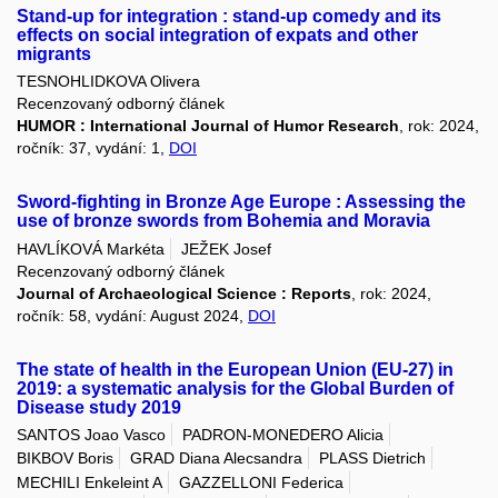
Stand-up for integration : stand-up comedy and its
effects on social integration of expats and other
migrants
TESNOHLIDKOVA Olivera
Recenzovaný odborný článek
HUMOR : International Journal of Humor Research
, rok: 2024,
ročník: 37, vydání: 1,
DOI
Sword-fighting in Bronze Age Europe : Assessing the
use of bronze swords from Bohemia and Moravia
HAVLÍKOVÁ Markéta
JEŽEK Josef
Recenzovaný odborný článek
Journal of Archaeological Science : Reports
, rok: 2024,
ročník: 58, vydání: August 2024,
DOI
The state of health in the European Union (EU-27) in
2019: a systematic analysis for the Global Burden of
Disease study 2019
SANTOS Joao Vasco
PADRON-MONEDERO Alicia
BIKBOV Boris
GRAD Diana Alecsandra
PLASS Dietrich
MECHILI Enkeleint A
GAZZELLONI Federica