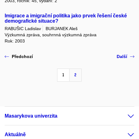
2003, ročník: 45, vydání: 2
Imigrace a imigrační politika jako prvek řešení české
demografické situace?
RABUŠIC Ladislav
BURJANEK Aleš
Výzkumná zpráva, souhrnná výzkumná zpráva
Rok: 2003
Předchozí
Další
1
2
Masarykova univerzita
Aktuálně