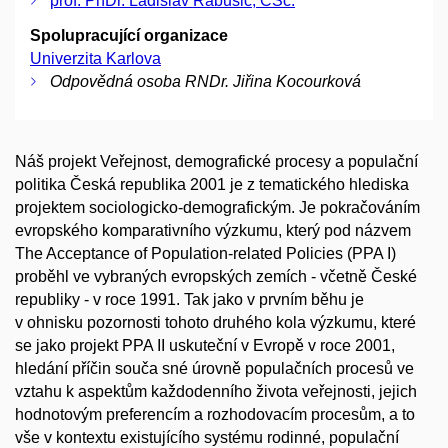
prof. PhDr. Ladislav Rabušic, CSc.
Spolupracující organizace
Univerzita Karlova
Odpovědná osoba RNDr. Jiřina Kocourková
Náš projekt Veřejnost, demografické procesy a populační
politika Česká republika 2001 je z tematického hlediska
projektem sociologicko-demografickým. Je pokračováním
evropského komparativního výzkumu, který pod názvem
The Acceptance of Population-related Policies (PPA I)
proběhl ve vybraných evropských zemích - včetně České
republiky - v roce 1991. Tak jako v prvním běhu je
v ohnisku pozornosti tohoto druhého kola výzkumu, které
se jako projekt PPA II uskuteční v Evropě v roce 2001,
hledání příčin souča sné úrovně populačních procesů ve
vztahu k aspektům každodenního života veřejnosti, jejich
hodnotovým preferencím a rozhodovacím procesům, a to
vše v kontextu existujícího systému rodinné, populační