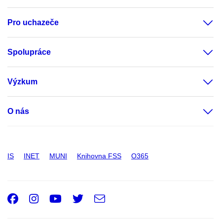
Pro uchazeče
Spolupráce
Výzkum
O nás
IS
INET
MUNI
Knihovna FSS
O365
Facebook
Instagram
Youtube
Twitter
e-
Email
mail