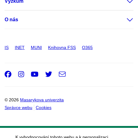
Výzkum
O nás
IS
INET
MUNI
Knihovna FSS
O365
Facebook
Instagram
Youtube
Twitter
e-
Email
mail
© 2026
Masarykova univerzita
Správce webu
Cookies
K vyhodnocování tohoto webu a k personalizaci