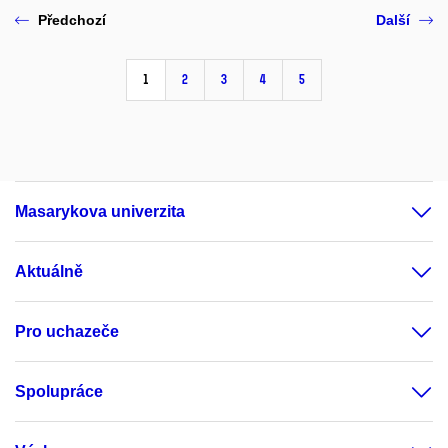
Předchozí
Další
1
2
3
4
5
Masarykova univerzita
Aktuálně
Pro uchazeče
Spolupráce