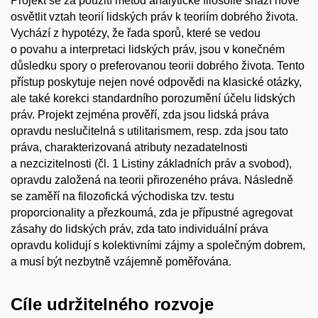
Projekt se za použití metod analytické filosofie snaží nově
osvětlit vztah teorií lidských práv k teoriím dobrého života.
Vychází z hypotézy, že řada sporů, které se vedou
o povahu a interpretaci lidských práv, jsou v konečném
důsledku spory o preferovanou teorii dobrého života. Tento
přístup poskytuje nejen nové odpovědi na klasické otázky,
ale také korekci standardního porozumění účelu lidských
práv. Projekt zejména prověří, zda jsou lidská práva
opravdu neslučitelná s utilitarismem, resp. zda jsou tato
práva, charakterizovaná atributy nezadatelnosti
a nezcizitelnosti (čl. 1 Listiny základních práv a svobod),
opravdu založená na teorii přirozeného práva. Následně
se zaměří na filozofická východiska tzv. testu
proporcionality a přezkoumá, zda je přípustné agregovat
zásahy do lidských práv, zda tato individuální práva
opravdu kolidují s kolektivními zájmy a společným dobrem,
a musí být nezbytně vzájemně poměřována.
Cíle udržitelného rozvoje