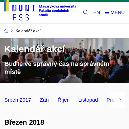
EN
Kalendář akcí
Kalendář akcí
Buďte ve správný čas na správném
místě
Srpen 2017
Září
Říjen
Listopad
Prosinec
Březen 2018