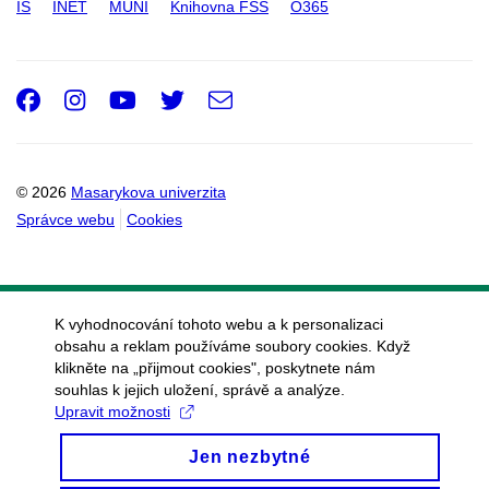
IS
INET
MUNI
Knihovna FSS
O365
Facebook
Instagram
Youtube
Twitter
e-
Email
mail
© 2026
Masarykova univerzita
Správce webu
Cookies
K vyhodnocování tohoto webu a k personalizaci
obsahu a reklam používáme soubory cookies. Když
klikněte na „přijmout cookies", poskytnete nám
souhlas k jejich uložení, správě a analýze.
Upravit možnosti
Jen nezbytné