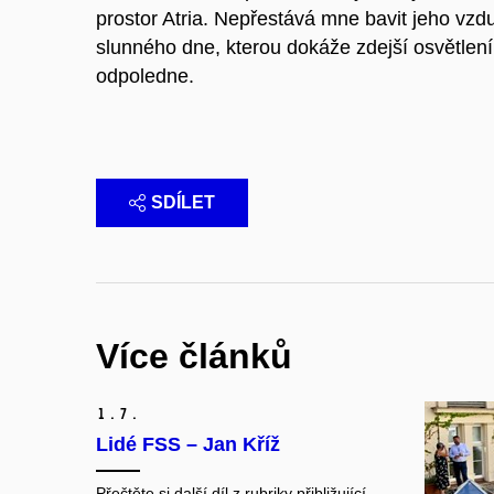
prostor Atria. Nepřestává mne bavit jeho vzd
slunného dne, kterou dokáže zdejší osvětlení
odpoledne.
SDÍLET
Více článků
1.
7.
Lidé FSS – Jan Kříž
Přečtěte si další díl z rubriky přibližující