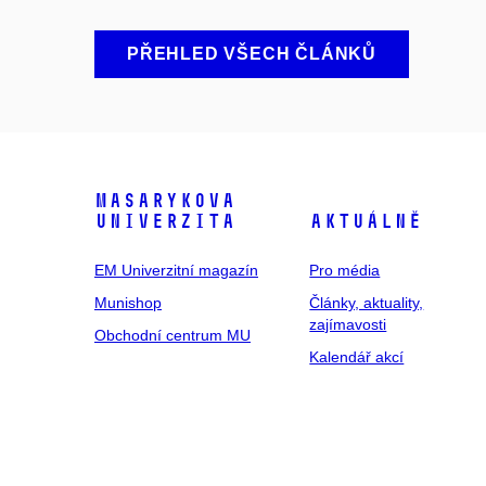
PŘEHLED VŠECH ČLÁNKŮ
Masarykova
univerzita
Aktuálně
EM Univerzitní magazín
Pro média
Munishop
Články, aktuality,
zajímavosti
Obchodní centrum MU
Kalendář akcí