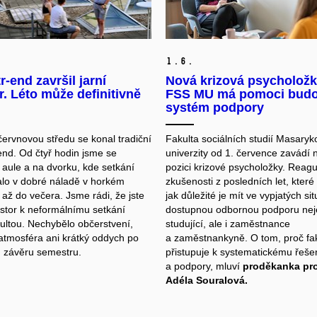
1.
6.
-end završil jarní
Nová krizová psycholožk
. Léto může definitivně
FSS MU má pomoci budo
systém podpory
červnovou středu se konal tradiční
Fakulta sociálních studií Masaryk
nd. Od čtyř hodin jsme se
univerzity od 1. července zavádí
 aule a na dvorku, kde setkání
pozici krizové psycholožky. Reagu
lo v dobré náladě v horkém
zkušenosti z posledních let, které
 až do večera. Jsme rádi, že jste
jak důležité je mít ve vypjatých si
ostor k neformálnímu setkání
dostupnou odbornou podporu nej
kultou. Nechybělo občerstvení,
studující, ale i zaměstnance
atmosféra ani krátký oddych po
a zaměstnankyně. O tom, proč fa
 závěru semestru.
přistupuje k systematickému řeše
a podpory, mluví
proděkanka pr
Adéla Souralová.