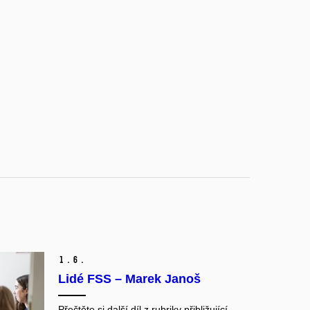
1.
6.
Lidé FSS – Marek Janoš
Přečtěte si další díl z rubriky přibližující