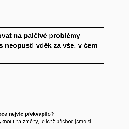
ovat na palčivé problémy
ás neopustí vděk za vše, v čem
ce nejvíc překvapilo?
knout na změny, jejichž příchod jsme si