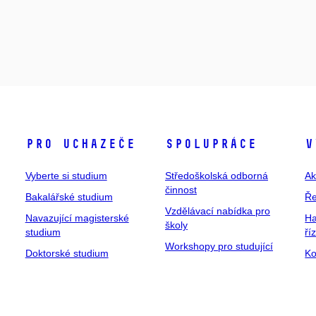
Pro uchazeče
Spolupráce
V
Vyberte si studium
Středoškolská odborná
Ak
činnost
Bakalářské studium
Ře
Vzdělávací nabídka pro
Navazující magisterské
Ha
školy
studium
ří
Workshopy pro studující
Doktorské studium
Ko