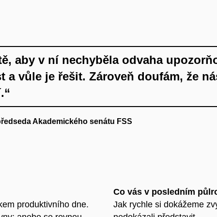
ltě, aby v ní nechyběla odvaha upozorň
 a vůle je řešit. Zároveň doufám, že n
.“
 předseda Akademického senátu FSS
Co vás v posledním půlro
tkem produktivního dne.
Jak rychle si dokážeme zvy
lovny; anebo se rovnou
nedokázali představit.