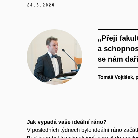
24.
6.
2024
„Přeji faku
a schopnost
se nám daří
Tomáš Vojtíšek,
Jak vypadá vaše ideální ráno?
V posledních týdnech bylo ideální ráno začá
Buď jsem byl fyzicky aktivní: vyrazil do posi