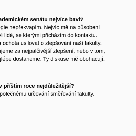
ademickém senátu nejvíce baví?
ogie nepřekvapím. Nejvíc mě na působení
lidé, se kterými přicházím do kontaktu.
 ochota usilovat o zlepšování naší fakulty.
jeme za nejpalčivější zlepšení, nebo v tom,
jlépe dostaneme. Ty diskuse mě obohacují,
 příštím roce nejdůležitější?
společnému určování směřování fakulty.