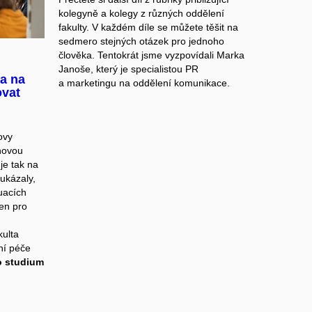
kolegyně a kolegy z různých oddělení
fakulty. V každém díle se můžete těšit na
sedmero stejných otázek pro jednoho
člověka. Tentokrát jsme vyzpovídali Marka
Janoše, který je specialistou PR
a na
a marketingu na oddělení komunikace.
vat
ovy
 novou
je tak na
 ukázaly,
tuacích
en pro
kulta
ní péče
o studium