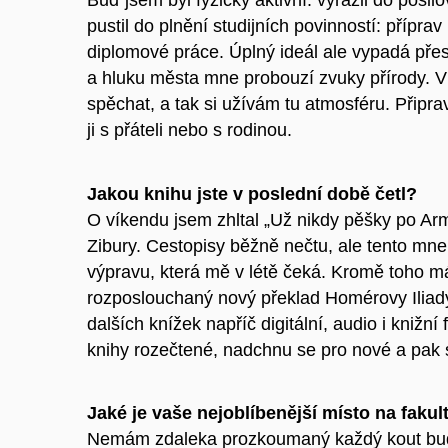
pustil do plnění studijních povinností: příprav
diplomové práce. Úplný ideál ale vypadá pře
a hluku města mne probouzí zvuky přírody. 
spěchat, a tak si užívám tu atmosféru. Připr
ji s přáteli nebo s rodinou.
Jakou knihu jste v poslední době četl?
O víkendu jsem zhltal „Už nikdy pěšky po Arm
Zibury. Cestopisy běžně nečtu, ale tento mn
výpravu, která mě v létě čeká. Kromě toho m
rozposlouchaný nový překlad Homérovy Iliad
dalších knížek napříč digitální, audio i kniž
knihy rozečtené, nadchnu se pro nové a pak 
Jaké je vaše nejoblíbenější místo na fakul
Nemám zdaleka prozkoumaný každý kout bud