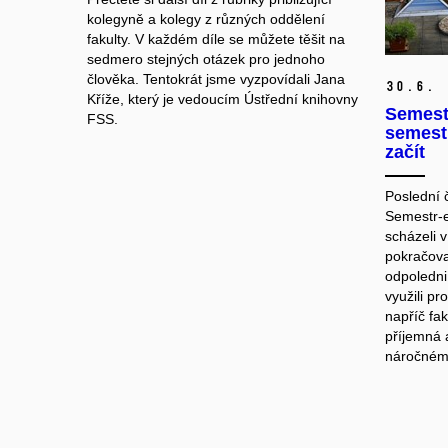
kolegyně a kolegy z různých oddělení
fakulty. V každém díle se můžete těšit na
sedmero stejných otázek pro jednoho
člověka. Tentokrát jsme vyzpovídali Jana
30.
6.
Kříže, který je vedoucím Ústřední knihovny
Semestr
FSS.
semestr
začít
Poslední 
Semestr-e
scházeli v
pokračova
odpoledni
využili pr
napříč fa
příjemná 
náročném