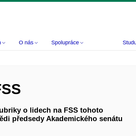
m
O nás
Spolupráce
Studu
 FSS
ubriky o lidech na FSS tohoto
ědi předsedy Akademického senátu