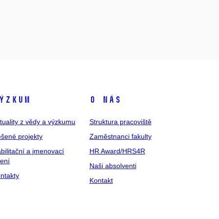
ýzkum
O nás
tuality z vědy a výzkumu
Struktura pracoviště
šené projekty
Zaměstnanci fakulty
bilitační a jmenovací
HR Award/HRS4R
zení
Naši absolventi
ntakty
Kontakt