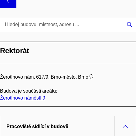
Hl
...
Rektorát
Žerotínovo nám. 617/9, Brno-město, Brno
Budova je součástí areálu:
Žerotínovo náměstí 9
Pracoviště sídlící v budově