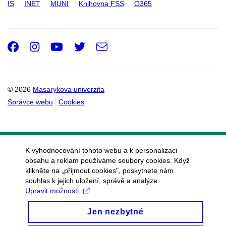
IS
INET
MUNI
Knihovna FSS
O365
Oddělení vnějších vztahů a
marketingu
Akce a popularizace
Facebook
Instagram
Youtube
Twitter
e-
vědy
Email
mail
MUNISHOP a
propagační předměty
© 2026
Masarykova univerzita
Studenti, absolventi a
Správce webu
Cookies
dobrovolnictví
Uchazeči
Značka a vizuální styl
K vyhodnocování tohoto webu a k personalizaci
obsahu a reklam používáme soubory cookies. Když
Odbor pro kvalitu
klikněte na „přijmout cookies", poskytnete nám
Kancelář Národního institutu pro
souhlas k jejich uložení, správě a analýze.
Upravit možnosti
výzkum socioekonomických dopadů
nemocí a systémových rizik
Jen nezbytné
Odbor pro personální řízení