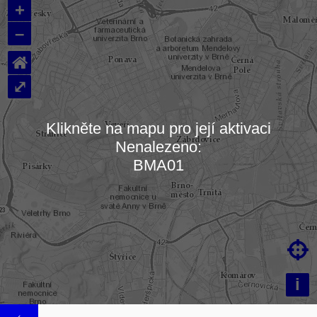
+
–
⌂
⤢
Klikněte na mapu pro její aktivaci
Nenalezeno:
Načítám mapu…
BMA01

i