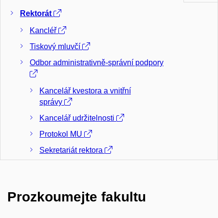
Rektorát
Kancléř
Tiskový mluvčí
Odbor administrativně-správní podpory
Kancelář kvestora a vnitřní
správy
Kancelář udržitelnosti
Protokol MU
Sekretariát rektora
Kontrolní odbor
Odbor interního auditu
Prozkoumejte fakultu
Právní odbor