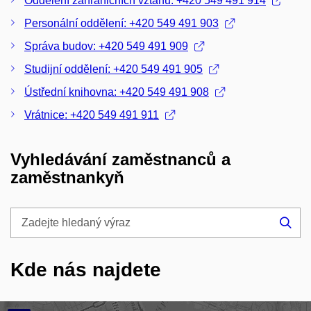
Oddělení zahraničních vztahů: +420 549 491 914
Personální oddělení: +420 549 491 903
Správa budov: +420 549 491 909
Studijní oddělení: +420 549 491 905
Ústřední knihovna: +420 549 491 908
Vrátnice: +420 549 491 911
Vyhledávání zaměstnanců a
zaměstnankyň
Zadejte
hledaný
Hle
výraz
Kde nás najdete