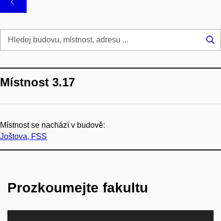
Hl
...
Místnost 3.17
Místnost se nachází v budově:
Joštova, FSS
Prozkoumejte fakultu