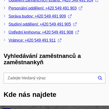
Oddělení zahraničních vztahů: +420 549 491 914
Personální oddělení: +420 549 491 903
Správa budov: +420 549 491 909
Studijní oddělení: +420 549 491 905
Ústřední knihovna: +420 549 491 908
Vrátnice: +420 549 491 911
Vyhledávání zaměstnanců a
zaměstnankyň
Zadejte
hledaný
Hle
výraz
Kde nás najdete