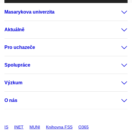
Masarykova univerzita
Aktuálně
Pro uchazeče
Spolupráce
Výzkum
O nás
IS
INET
MUNI
Knihovna FSS
O365