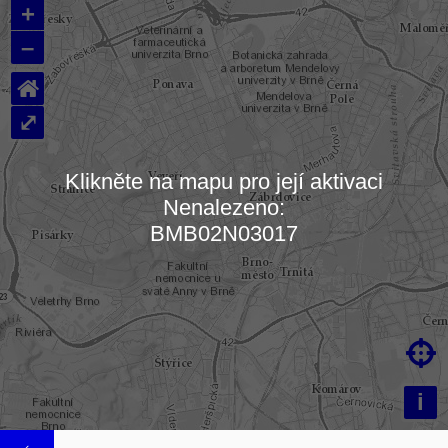
+
–
⌂
⤢
Klikněte na mapu pro její aktivaci
Nenalezeno:
Načítám mapu…
BMB02N03017

i