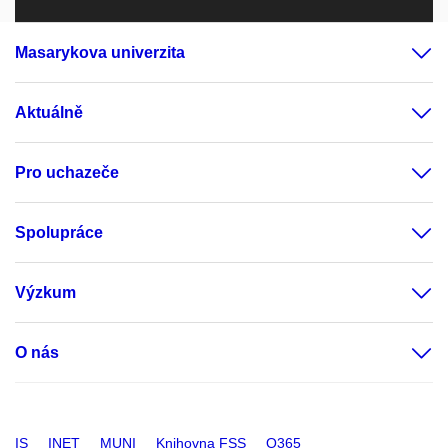
Masarykova univerzita
Aktuálně
Pro uchazeče
Spolupráce
Výzkum
O nás
IS
INET
MUNI
Knihovna FSS
O365