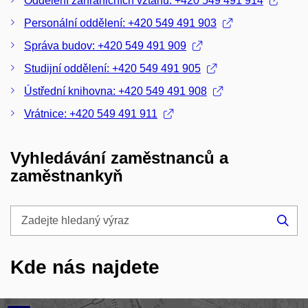
Oddělení zahraničních vztahů: +420 549 491 914
Personální oddělení: +420 549 491 903
Správa budov: +420 549 491 909
Studijní oddělení: +420 549 491 905
Ústřední knihovna: +420 549 491 908
Vrátnice: +420 549 491 911
Vyhledávání zaměstnanců a
zaměstnankyň
Zadejte
hledaný
Hle
výraz
Kde nás najdete