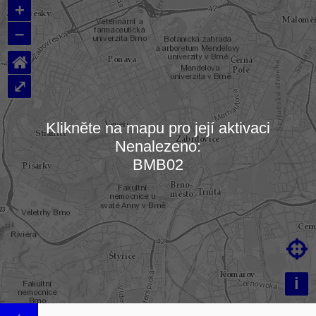
+
–
⌂
⤢
Klikněte na mapu pro její aktivaci
Nenalezeno:
Načítám mapu…
BMB02

i