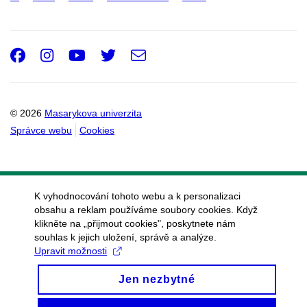
Facebook
Instagram
Youtube
Twitter
e-
Email
mail
© 2026
Masarykova univerzita
Správce webu
Cookies
K vyhodnocování tohoto webu a k personalizaci
obsahu a reklam používáme soubory cookies. Když
klikněte na „přijmout cookies", poskytnete nám
souhlas k jejich uložení, správě a analýze.
Upravit možnosti
Jen nezbytné