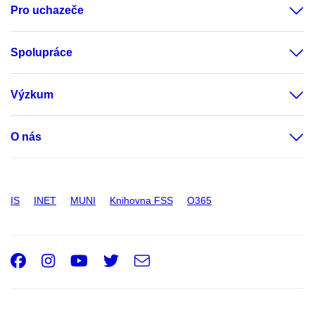
Pro uchazeče
Spolupráce
Výzkum
O nás
IS
INET
MUNI
Knihovna FSS
O365
Facebook
Instagram
Youtube
Twitter
e-
Email
mail