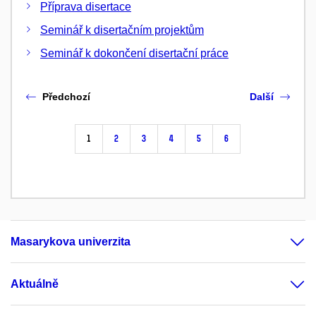
Příprava disertace
Seminář k disertačním projektům
Seminář k dokončení disertační práce
Předchozí
Další
1
2
3
4
5
6
Masarykova univerzita
Aktuálně