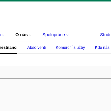
m
O nás
Spolupráce
Studu
ěstnanci
Absolventi
Komerční služby
Kde nás 