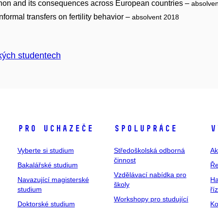
non and its consequences across European countries –
absolve
nformal transfers on fertility behavior –
absolvent 2018
kých studentech
Pro uchazeče
Spolupráce
V
Vyberte si studium
Středoškolská odborná
Ak
činnost
Bakalářské studium
Ře
Vzdělávací nabídka pro
Navazující magisterské
Ha
školy
studium
ří
Workshopy pro studující
Doktorské studium
Ko