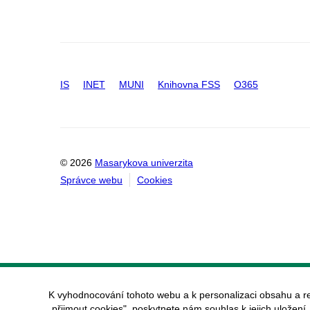
IS
INET
MUNI
Knihovna FSS
O365
© 2026
Masarykova univerzita
Správce webu
Cookies
K vyhodnocování tohoto webu a k personalizaci obsahu a r
„přijmout cookies", poskytnete nám souhlas k jejich uložení