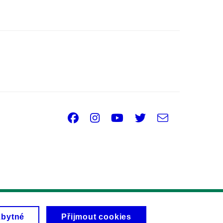
Facebook
Instagram
Youtube
Twitter
e-
Email
mail
zbytné
Přijmout cookies