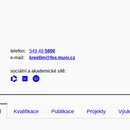
telefon:
549 49
5890
e‑mail:
kreidlm@fss.muni.cz
sociální a akademické sítě:
l
Kvalifikace
Publikace
Projekty
Výuk