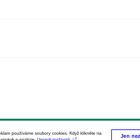
eklam používáme soubory cookies. Když klikněte na
Jen ne
, správě a analýze.
Upravit možnosti