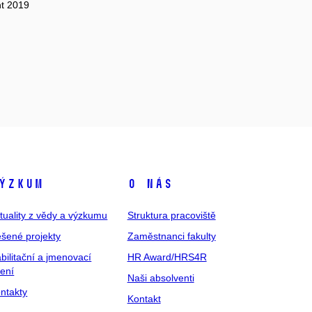
nt 2019
ýzkum
O nás
tuality z vědy a výzkumu
Struktura pracoviště
šené projekty
Zaměstnanci fakulty
bilitační a jmenovací
HR Award/HRS4R
zení
Naši absolventi
ntakty
Kontakt