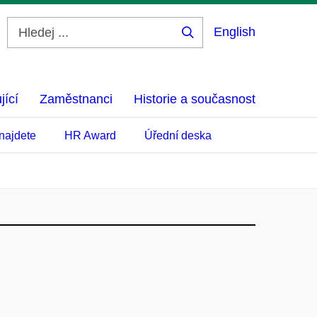
English
Hledej
...
jící
Zaměstnanci
Historie a současnost
najdete
HR Award
Úřední deska