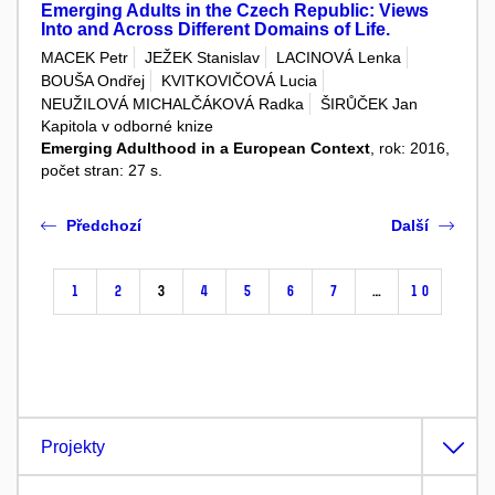
Emerging Adults in the Czech Republic: Views
Into and Across Different Domains of Life.
MACEK Petr
JEŽEK Stanislav
LACINOVÁ Lenka
BOUŠA Ondřej
KVITKOVIČOVÁ Lucia
NEUŽILOVÁ MICHALČÁKOVÁ Radka
ŠIRŮČEK Jan
Kapitola v odborné knize
Emerging Adulthood in a European Context
, rok: 2016,
počet stran: 27 s.
Předchozí
Další
1
2
3
4
5
6
7
…
10
Projekty