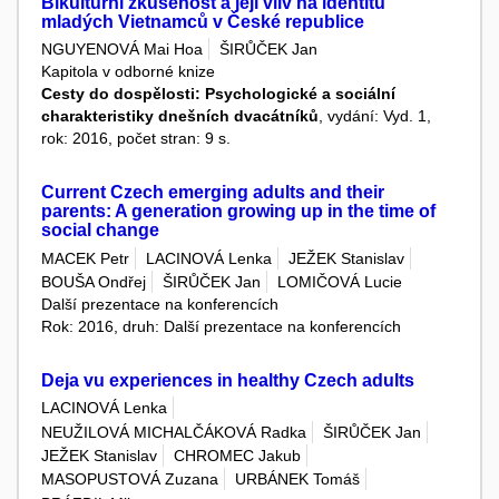
Bikulturní zkušenost a její vliv na identitu
mladých Vietnamců v České republice
NGUYENOVÁ Mai Hoa
ŠIRŮČEK Jan
Kapitola v odborné knize
Cesty do dospělosti: Psychologické a sociální
charakteristiky dnešních dvacátníků
, vydání: Vyd. 1,
rok: 2016, počet stran: 9 s.
Current Czech emerging adults and their
parents: A generation growing up in the time of
social change
MACEK Petr
LACINOVÁ Lenka
JEŽEK Stanislav
BOUŠA Ondřej
ŠIRŮČEK Jan
LOMIČOVÁ Lucie
Další prezentace na konferencích
Rok: 2016, druh: Další prezentace na konferencích
Deja vu experiences in healthy Czech adults
LACINOVÁ Lenka
NEUŽILOVÁ MICHALČÁKOVÁ Radka
ŠIRŮČEK Jan
JEŽEK Stanislav
CHROMEC Jakub
MASOPUSTOVÁ Zuzana
URBÁNEK Tomáš