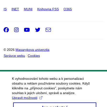
IS
INET
MUNI
Knihovna FSS
O365
Facebook
Instagram
Youtube
Twitter
e-
Email
mail
© 2026
Masarykova univerzita
Správce webu
Cookies
K vyhodnocování tohoto webu a k personalizaci
obsahu a reklam používáme soubory cookies. Když
klikněte na „přijmout cookies", poskytnete nám
souhlas k jejich uložení, správě a analýze.
Upravit možnosti