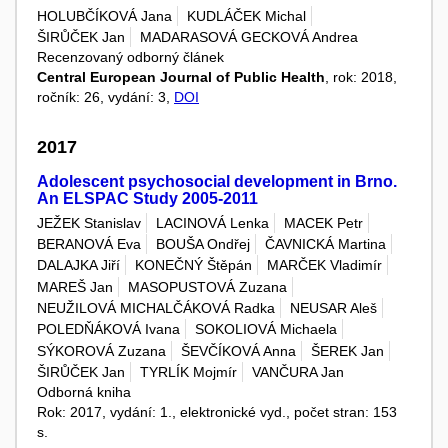
HOLUBČÍKOVÁ Jana
KUDLÁČEK Michal
ŠIRŮČEK Jan
MADARASOVÁ GECKOVÁ Andrea
Recenzovaný odborný článek
Central European Journal of Public Health
, rok: 2018,
ročník: 26, vydání: 3,
DOI
2017
Adolescent psychosocial development in Brno.
An ELSPAC Study 2005-2011
JEŽEK Stanislav
LACINOVÁ Lenka
MACEK Petr
BERANOVÁ Eva
BOUŠA Ondřej
ČAVNICKÁ Martina
DALAJKA Jiří
KONEČNÝ Štěpán
MARČEK Vladimír
MAREŠ Jan
MASOPUSTOVÁ Zuzana
NEUŽILOVÁ MICHALČÁKOVÁ Radka
NEUSAR Aleš
POLEDŇÁKOVÁ Ivana
SOKOLIOVÁ Michaela
SÝKOROVÁ Zuzana
ŠEVČÍKOVÁ Anna
ŠEREK Jan
ŠIRŮČEK Jan
TYRLÍK Mojmír
VANČURA Jan
Odborná kniha
Rok: 2017, vydání: 1., elektronické vyd., počet stran: 153
s.