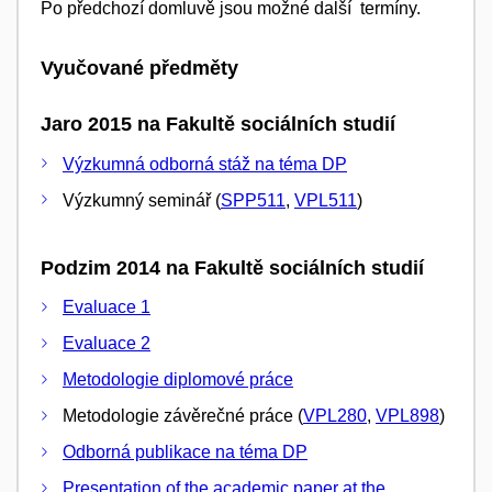
Po předchozí domluvě jsou možné další termíny.
Vyučované předměty
Jaro 2015 na Fakultě sociálních studií
Výzkumná odborná stáž na téma DP
Výzkumný seminář (
SPP511
,
VPL511
)
Podzim 2014 na Fakultě sociálních studií
Evaluace 1
Evaluace 2
Metodologie diplomové práce
Metodologie závěrečné práce (
VPL280
,
VPL898
)
Odborná publikace na téma DP
Presentation of the academic paper at the