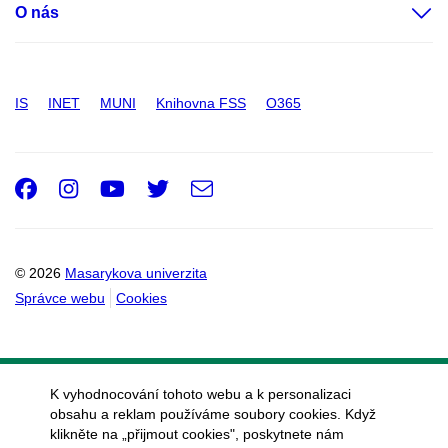
O nás
IS
INET
MUNI
Knihovna FSS
O365
Facebook
Instagram
Youtube
Twitter
e-
Email
mail
© 2026
Masarykova univerzita
Správce webu
Cookies
K vyhodnocování tohoto webu a k personalizaci
obsahu a reklam používáme soubory cookies. Když
klikněte na „přijmout cookies", poskytnete nám