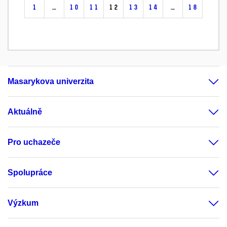
1
…
10
11
12
13
14
…
18
Masarykova univerzita
Aktuálně
Pro uchazeče
Spolupráce
Výzkum