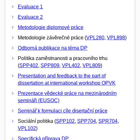
Evaluace 1
Evaluace 2
Metodologie diplomové práce
Metodologie závěrečné práce (
VPL280
,
VPL898
)
Odborná publikace na téma DP
Politika zaměstnanosti a pracovního trhu
(
SPP402
,
SPP809
,
VPL402
,
VPL809
)
Presentation and feedback to the part of
dissertation at international workshop OPVK
Prezentace vědecké práce na mezinárodním
semináři (EUSOC)
Seminář k formulaci cíle disertační práce
Sociální politika (
SPP102
,
SPP704
,
SPR704
,
VPL102
)
Specifická příprava DP