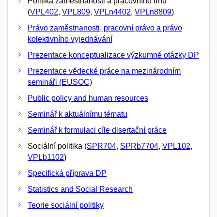
Politika zaměstnanosti a pracovního trhu
(
VPL402
,
VPL809
,
VPLn4402
,
VPLn8809
)
Právo zaměstnanosti, pracovní právo a právo
kolektivního vyjednávání
Prezentace konceptualizace výzkumné otázky DP
Prezentace vědecké práce na mezinárodním
semináři (EUSOC)
Public policy and human resources
Seminář k aktuálnímu tématu
Seminář k formulaci cíle disertační práce
Sociální politika (
SPR704
,
SPRb7704
,
VPL102
,
VPLb1102
)
Specifická příprava DP
Statistics and Social Research
Teorie sociální politiky