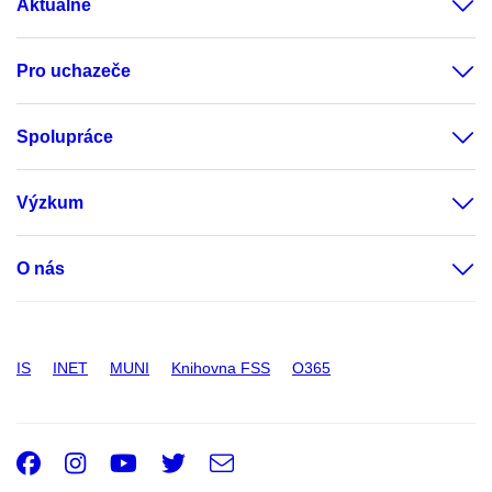
Aktuálně
Pro uchazeče
Spolupráce
Výzkum
O nás
IS
INET
MUNI
Knihovna FSS
O365
Facebook
Instagram
Youtube
Twitter
e-
Email
mail