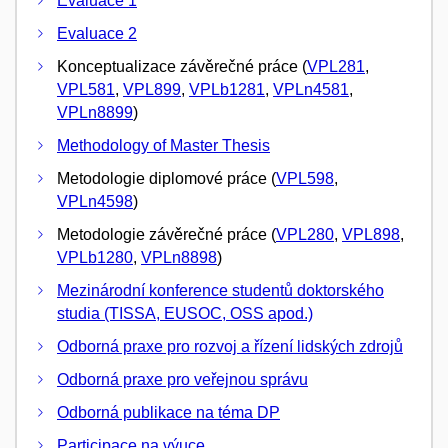
Evaluace 1
Evaluace 2
Konceptualizace závěrečné práce (
VPL281
,
VPL581
,
VPL899
,
VPLb1281
,
VPLn4581
,
VPLn8899
)
Methodology of Master Thesis
Metodologie diplomové práce (
VPL598
,
VPLn4598
)
Metodologie závěrečné práce (
VPL280
,
VPL898
,
VPLb1280
,
VPLn8898
)
Mezinárodní konference studentů doktorského
studia (TISSA, EUSOC, OSS apod.)
Odborná praxe pro rozvoj a řízení lidských zdrojů
Odborná praxe pro veřejnou správu
Odborná publikace na téma DP
Participace na výuce