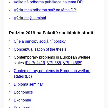
Volitelná odborná publikace na téma DP
Výzkumná odborná stáž na téma DP
Výzkumný seminář
Podzim 2019 na Fakultě sociálních studií
Cíle a principy sociální politiky
Conceptualisation of the thesis
Contemporary problems in European welfare
states (
PUPn4419
,
VPL585
,
VPLn4585
)
Contemporary problems in European welfare
states (Bc)
Diploma seminar
Economics
Ekonomie