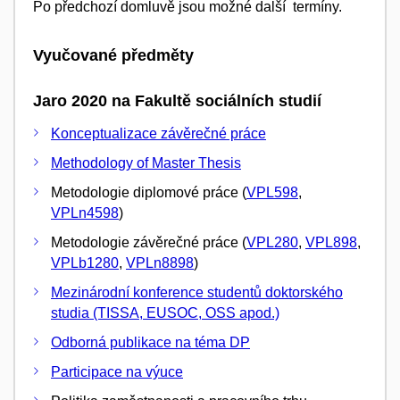
Po předchozí domluvě jsou možné další termíny.
Vyučované předměty
Jaro 2020 na Fakultě sociálních studií
Konceptualizace závěrečné práce
Methodology of Master Thesis
Metodologie diplomové práce (
VPL598
,
VPLn4598
)
Metodologie závěrečné práce (
VPL280
,
VPL898
,
VPLb1280
,
VPLn8898
)
Mezinárodní konference studentů doktorského
studia (TISSA, EUSOC, OSS apod.)
Odborná publikace na téma DP
Participace na výuce