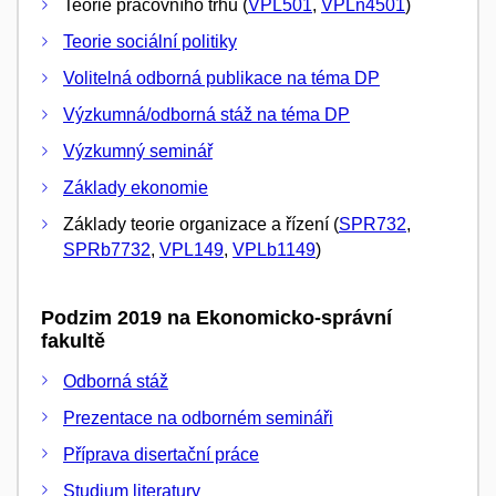
Teorie pracovního trhu (
VPL501
,
VPLn4501
)
Teorie sociální politiky
Volitelná odborná publikace na téma DP
Výzkumná/odborná stáž na téma DP
Výzkumný seminář
Základy ekonomie
Základy teorie organizace a řízení (
SPR732
,
SPRb7732
,
VPL149
,
VPLb1149
)
Podzim 2019 na Ekonomicko-správní
fakultě
Odborná stáž
Prezentace na odborném semináři
Příprava disertační práce
Studium literatury