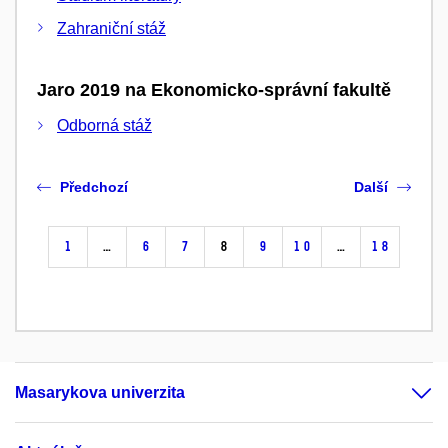
Zahraniční stáž
Jaro 2019 na Ekonomicko-správní fakultě
Odborná stáž
Předchozí
Další
1
…
6
7
8
9
10
…
18
Masarykova univerzita