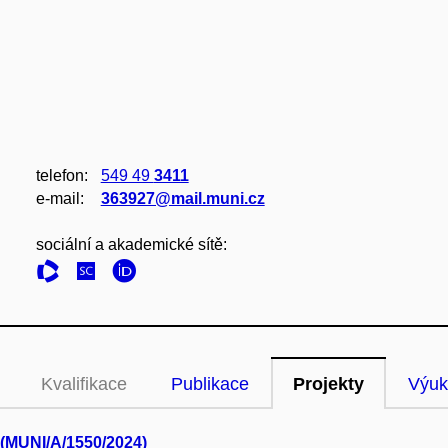
telefon:
549 49
3411
e‑mail:
363927@mail.muni.cz
sociální a akademické sítě:
Kvalifikace
Publikace
Projekty
Výuk
 (MUNI/A/1550/2024)