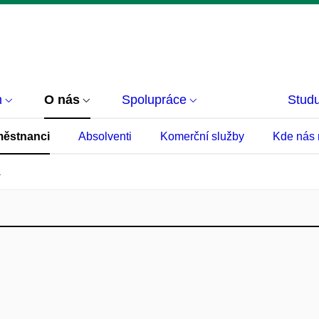
m
O nás
Spolupráce
Studu
ěstnanci
Absolventi
Komerční služby
Kde nás 
á