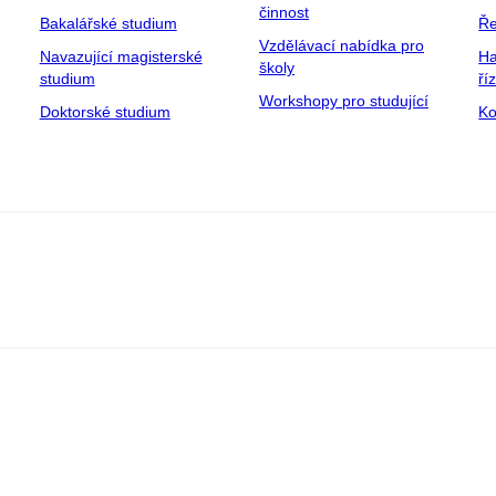
činnost
Bakalářské studium
Ře
Vzdělávací nabídka pro
Navazující magisterské
Ha
školy
studium
ří
Workshopy pro studující
Doktorské studium
Ko