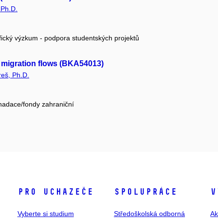
 Ph.D.
fický výzkum - podpora studentských projektů
nt migration flows (BKA54013)
reš, Ph.D.
 nadace/fondy zahraniční
Pro uchazeče
Spolupráce
V
Vyberte si studium
Středoškolská odborná
Ak