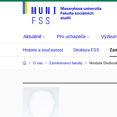
Aktuálně
Pro uchazeče
Výzku
Historie a současnost
Struktura FSS
Zam
O nás
Zaměstnanci fakulty
Vendula Divišov