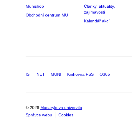
Munishop
Články, aktuality,
zajímavosti
Obchodní centrum MU
Kalendář akcí
IS
INET
MUNI
Knihovna FSS
O365
© 2026
Masarykova univerzita
Správce webu
Cookies