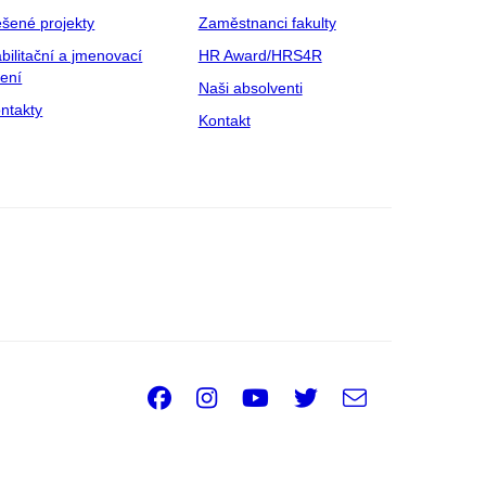
šené projekty
Zaměstnanci fakulty
bilitační a jmenovací
HR Award/HRS4R
zení
Naši absolventi
ntakty
Kontakt
Facebook
Instagram
Youtube
Twitter
e-
Email
mail