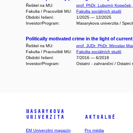
Řešitel na MU:
prof. PhDr. Lubomír Kopeček,
Fakulta / Pracoviště MU:
Fakulta sociálních studií
Období řešení:
1/2025 — 12/2025
Investor/Program:
Masarykova univerzita / Speci
Politically motivated crime in the light of curre
Řešitel na MU:
prof. JUDr. PhDr. Miroslav Ma
Fakulta / Pracoviště MU:
Fakulta sociálních studií
Období řešení:
7/2016 — 6/2018
Investor/Program:
Ostatní - zahraniční / Ostatní
Masarykova
univerzita
Aktuálně
EM Univerzitní magazín
Pro média