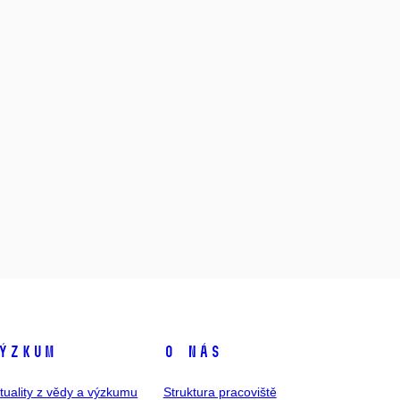
ýzkum
O nás
tuality z vědy a výzkumu
Struktura pracoviště