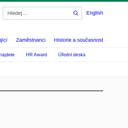
English
Hledej
...
jící
Zaměstnanci
Historie a současnost
najdete
HR Award
Úřední deska