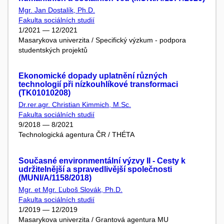
Mgr. Jan Dostalík, Ph.D.
Fakulta sociálních studií
1/2021 — 12/2021
Masarykova univerzita / Specifický výzkum - podpora
studentských projektů
Ekonomické dopady uplatnění různých
technologií při nízkouhlíkové transformaci
(TK01010208)
Dr.rer.agr. Christian Kimmich, M.Sc.
Fakulta sociálních studií
9/2018 — 8/2021
Technologická agentura ČR / THÉTA
Současné environmentální výzvy II - Cesty k
udržitelnější a spravedlivější společnosti
(MUNI/A/1158/2018)
Mgr. et Mgr. Ľuboš Slovák, Ph.D.
Fakulta sociálních studií
1/2019 — 12/2019
Masarykova univerzita / Grantová agentura MU