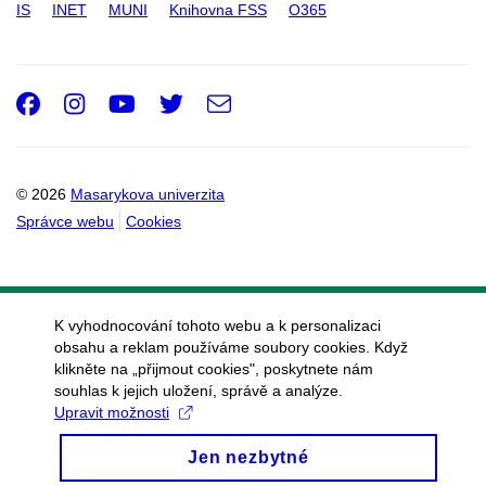
IS
INET
MUNI
Knihovna FSS
O365
Facebook
Instagram
Youtube
Twitter
e-
Email
mail
© 2026
Masarykova univerzita
Správce webu
Cookies
K vyhodnocování tohoto webu a k personalizaci
obsahu a reklam používáme soubory cookies. Když
klikněte na „přijmout cookies", poskytnete nám
souhlas k jejich uložení, správě a analýze.
Upravit možnosti
Jen nezbytné