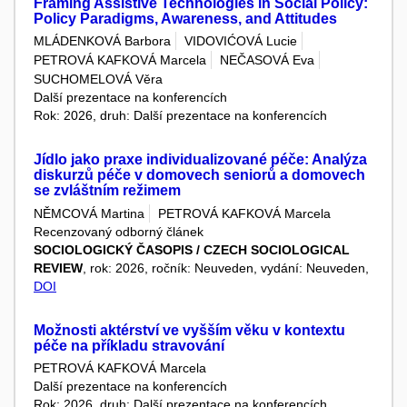
Framing Assistive Technologies in Social Policy:
Policy Paradigms, Awareness, and Attitudes
MLÁDENKOVÁ Barbora
VIDOVIĆOVÁ Lucie
PETROVÁ KAFKOVÁ Marcela
NEČASOVÁ Eva
SUCHOMELOVÁ Věra
Další prezentace na konferencích
Rok: 2026, druh: Další prezentace na konferencích
Jídlo jako praxe individualizované péče: Analýza
diskurzů péče v domovech seniorů a domovech
se zvláštním režimem
NĚMCOVÁ Martina
PETROVÁ KAFKOVÁ Marcela
Recenzovaný odborný článek
SOCIOLOGICKÝ ČASOPIS / CZECH SOCIOLOGICAL
REVIEW
, rok: 2026, ročník: Neuveden, vydání: Neuveden,
DOI
Možnosti aktérství ve vyšším věku v kontextu
péče na příkladu stravování
PETROVÁ KAFKOVÁ Marcela
Další prezentace na konferencích
Rok: 2026, druh: Další prezentace na konferencích