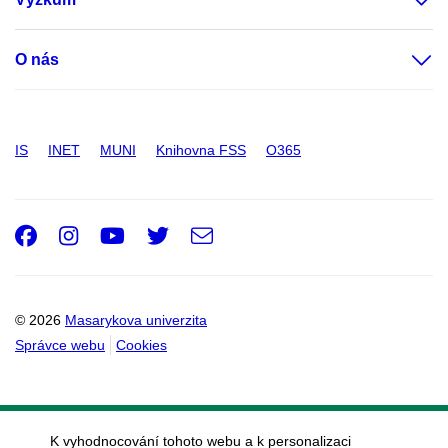
O nás
IS
INET
MUNI
Knihovna FSS
O365
Facebook
Instagram
Youtube
Twitter
e-
Email
mail
© 2026
Masarykova univerzita
Správce webu
Cookies
K vyhodnocování tohoto webu a k personalizaci