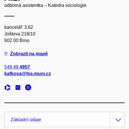
odborná asistentka – Katedra sociologie
kancelář: 3.62
Joštova 218/10
602 00 Brno
Zobrazit na mapě
549 49
4957
kafkova@fss.muni.cz
Základní údaje