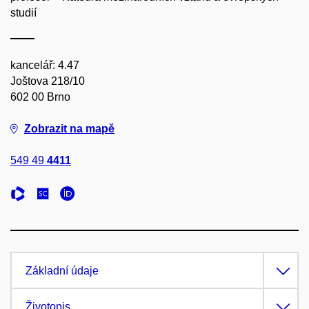
studií
kancelář: 4.47
Joštova 218/10
602 00 Brno
Zobrazit na mapě
549 49
4411
Základní údaje
Životopis