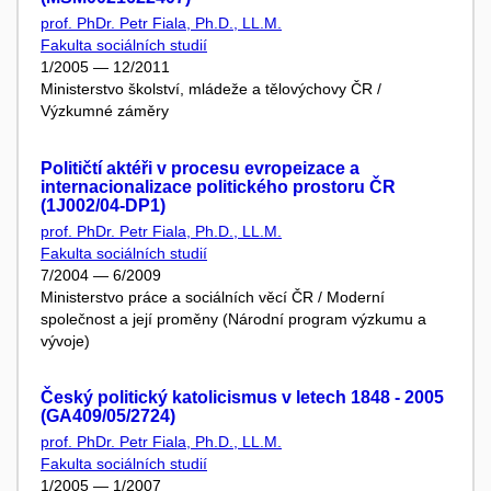
prof. PhDr. Petr Fiala, Ph.D., LL.M.
Fakulta sociálních studií
1/2005 — 12/2011
Ministerstvo školství, mládeže a tělovýchovy ČR /
Výzkumné záměry
Političtí aktéři v procesu evropeizace a
internacionalizace politického prostoru ČR
(1J002/04-DP1)
prof. PhDr. Petr Fiala, Ph.D., LL.M.
Fakulta sociálních studií
7/2004 — 6/2009
Ministerstvo práce a sociálních věcí ČR / Moderní
společnost a její proměny (Národní program výzkumu a
vývoje)
Český politický katolicismus v letech 1848 - 2005
(GA409/05/2724)
prof. PhDr. Petr Fiala, Ph.D., LL.M.
Fakulta sociálních studií
1/2005 — 1/2007