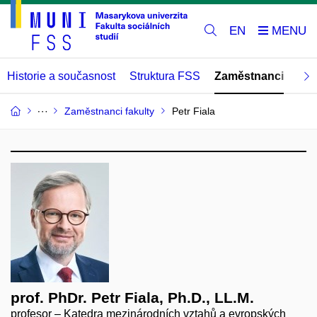
EN
Historie a současnost
Struktura FSS
Zaměstnanci
Abs
Zaměstnanci fakulty
Petr Fiala
prof. PhDr. Petr Fiala, Ph.D., LL.M.
profesor – Katedra mezinárodních vztahů a evropských