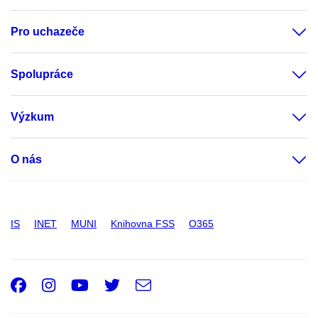
Pro uchazeče
Spolupráce
Výzkum
O nás
IS
INET
MUNI
Knihovna FSS
O365
Facebook
Instagram
Youtube
Twitter
e-
Email
mail