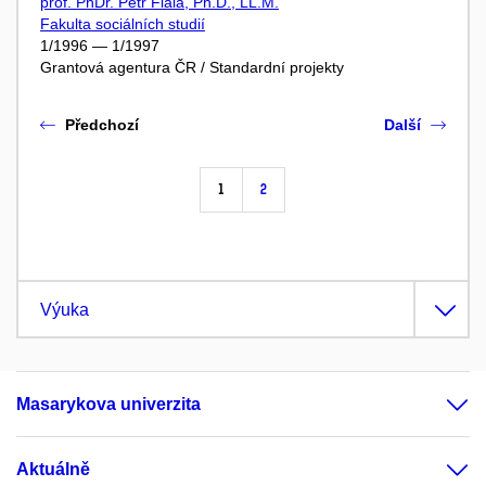
prof. PhDr. Petr Fiala, Ph.D., LL.M.
Fakulta sociálních studií
1/1996 — 1/1997
Grantová agentura ČR / Standardní projekty
Předchozí
Další
1
2
Výuka
Masarykova univerzita
Aktuálně