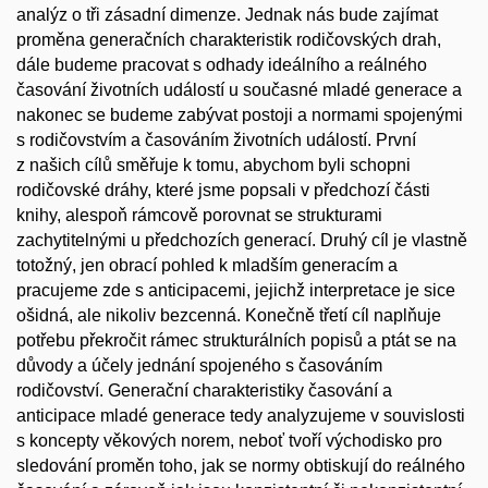
analýz o tři zásadní dimenze. Jednak nás bude zajímat
proměna generačních charakteristik rodičovských drah,
dále budeme pracovat s odhady ideálního a reálného
časování životních událostí u současné mladé generace a
nakonec se budeme zabývat postoji a normami spojenými
s rodičovstvím a časováním životních událostí. První
z našich cílů směřuje k tomu, abychom byli schopni
rodičovské dráhy, které jsme popsali v předchozí části
knihy, alespoň rámcově porovnat se strukturami
zachytitelnými u předchozích generací. Druhý cíl je vlastně
totožný, jen obrací pohled k mladším generacím a
pracujeme zde s anticipacemi, jejichž interpretace je sice
ošidná, ale nikoliv bezcenná. Konečně třetí cíl naplňuje
potřebu překročit rámec strukturálních popisů a ptát se na
důvody a účely jednání spojeného s časováním
rodičovství. Generační charakteristiky časování a
anticipace mladé generace tedy analyzujeme v souvislosti
s koncepty věkových norem, neboť tvoří východisko pro
sledování proměn toho, jak se normy obtiskují do reálného