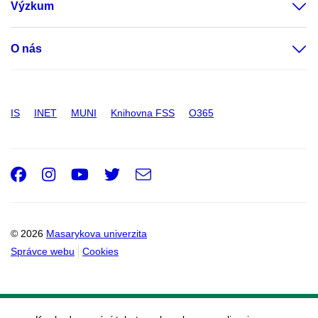
Výzkum
O nás
IS
INET
MUNI
Knihovna FSS
O365
Facebook
Instagram
Youtube
Twitter
e-
Email
mail
© 2026
Masarykova univerzita
Správce webu
Cookies