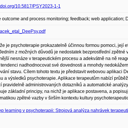
//doi.org/10.5817/PSY2023-1-1
e outcome and process monitoring; feedback; web application;
acek_etal_DeePsy.pdf
že je psychoterapie prokazatelně účinnou formou pomoci, její efe
 Jedním z možných důvodů je nedostatek bezprostřední zpětné v
nější nesnáze v terapeutickém procesu a adekvátně na ně reago
tendenci nadhodnocovat své dovednosti a mnohdy nedokážeme u
vání stavu. Cílem tohoto textu je představit webovou aplikaci 
u a výsledků psychoterapie. Aplikace terapeutům nabízí průběž
 pravidelně administrovaných dotazníků a automatické analýzy
uje základní principy, na nichž je aplikace postavena, a popisuj
matikou zpětné vazby v širším kontextu kultury psychoterapeuti
p learning v psychoterapii: Strojová analýza nahrávek terapeut