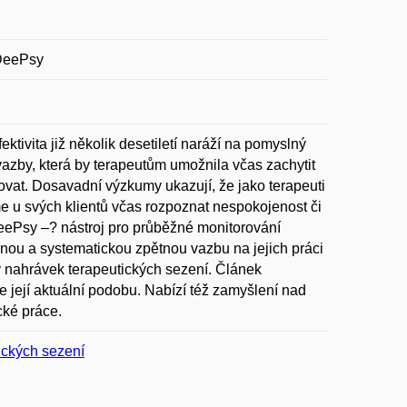
 DeePsy
ktivita již několik desetiletí naráží na pomyslný
azby, která by terapeutům umožnila včas zachytit
vat. Dosavadní výzkumy ukazují, že jako terapeuti
 svých klientů včas rozpoznat nespokojenost či
DeePsy –? nástroj pro průběžné monitorování
nou a systematickou zpětnou vazbu na jejich práci
 nahrávek terapeutických sezení. Článek
e její aktuální podobu. Nabízí též zamyšlení nad
cké práce.
ických sezení