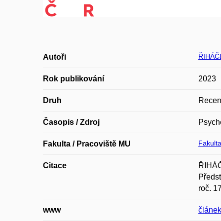
ŘIHÁČ
Autoři
Rok publikování
2023
Druh
Recen
Časopis / Zdroj
Psych
Fakulta
Fakulta / Pracoviště MU
Citace
ŘIHÁČ
Předst
roč. 1
www
článek