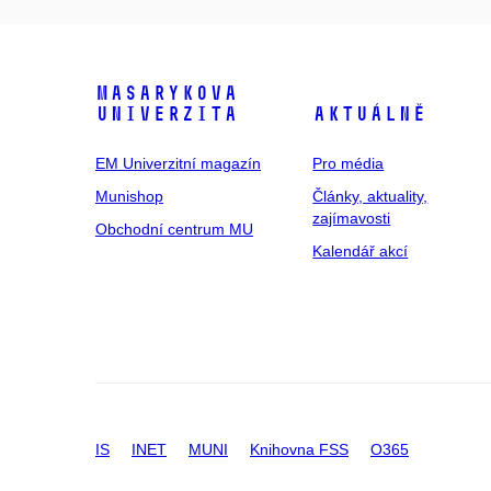
Masarykova
univerzita
Aktuálně
EM Univerzitní magazín
Pro média
Munishop
Články, aktuality,
zajímavosti
Obchodní centrum MU
Kalendář akcí
IS
INET
MUNI
Knihovna FSS
O365