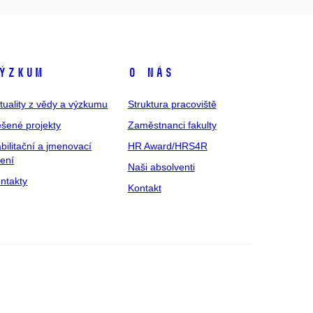
ýzkum
O nás
tuality z vědy a výzkumu
Struktura pracoviště
šené projekty
Zaměstnanci fakulty
bilitační a jmenovací
HR Award/HRS4R
zení
Naši absolventi
ntakty
Kontakt