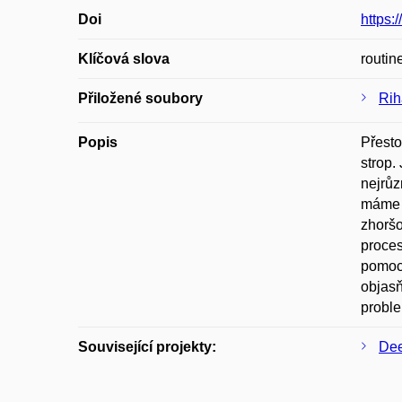
Doi
https:
Klíčová slova
routin
Přiložené soubory
Rih
Popis
Přesto
strop.
nejrůz
máme 
zhoršo
proces
pomocí
objasň
proble
Související projekty:
Dee