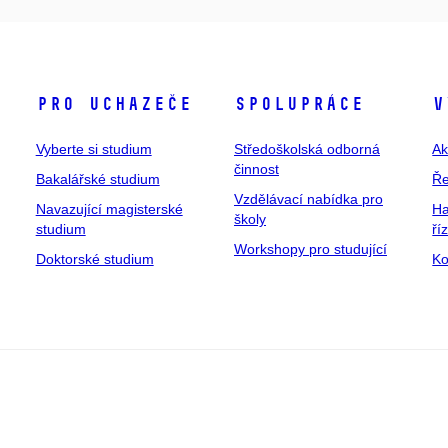
Pro uchazeče
Spolupráce
V
Vyberte si studium
Středoškolská odborná
Ak
činnost
Bakalářské studium
Ře
Vzdělávací nabídka pro
Navazující magisterské
Ha
školy
studium
ří
Workshopy pro studující
Doktorské studium
Ko