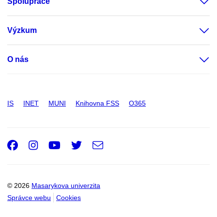
Spolupráce
Výzkum
O nás
IS
INET
MUNI
Knihovna FSS
O365
Facebook
Instagram
Youtube
Twitter
e-
Email
mail
© 2026
Masarykova univerzita
Správce webu
Cookies